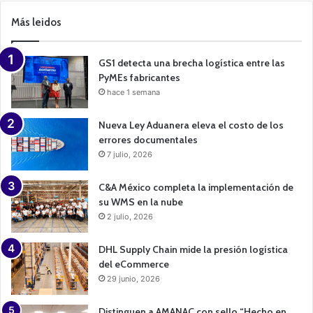
m
p
Más leidos
a
i
g
n
GS1 detecta una brecha logística entre las
PyMEs fabricantes
hace 1 semana
Nueva Ley Aduanera eleva el costo de los
errores documentales
7 julio, 2026
C&A México completa la implementación de
su WMS en la nube
2 julio, 2026
DHL Supply Chain mide la presión logística
del eCommerce
29 junio, 2026
Distinguen a AMANAC con sello “Hecho en