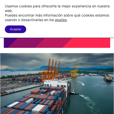
Nueva Ley Aduanera eleva el costo de los errores documentales
Usamos cookies para ofrecerte la mejor experiencia en nuestra
web.
Puedes encontrar más información sobre qué cookies estamos
Menu
B
usando o desactivarlas en los
ajustes
.
Aceptar