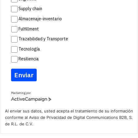
Supply chain
Almacenaje-inventario
Fulfillment
Trazabilidad y Transporte
Tecnología
Resiliencia
Enviar
Marketing por
A
c
t
Al enviar sus datos, usted acepta el tratamiento de su información
i
conforme al
Aviso de Privacidad
de Digital Communications B2B, S.
v
de R.L. de C.V.
e
C
a