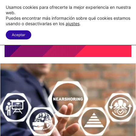
Nueva Ley Aduanera eleva el costo de los errores documentales
Usamos cookies para ofrecerte la mejor experiencia en nuestra
web.
Puedes encontrar más información sobre qué cookies estamos
Menu
B
usando o desactivarlas en los
ajustes
.
Aceptar