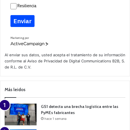
Resiliencia
Enviar
Marketing por
A
c
t
Al enviar sus datos, usted acepta el tratamiento de su información
i
conforme al
Aviso de Privacidad
de Digital Communications B2B, S.
v
de R.L. de C.V.
e
C
a
m
p
Más leidos
a
i
g
n
GS1 detecta una brecha logística entre las
PyMEs fabricantes
hace 1 semana