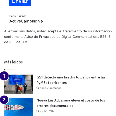
Enviar
Marketing por
A
c
t
Al enviar sus datos, usted acepta el tratamiento de su información
i
conforme al
Aviso de Privacidad
de Digital Communications B2B, S.
v
de R.L. de C.V.
e
C
a
m
p
Más leidos
a
i
g
n
GS1 detecta una brecha logística entre las
PyMEs fabricantes
hace 2 semanas
Nueva Ley Aduanera eleva el costo de los
errores documentales
7 julio, 2026