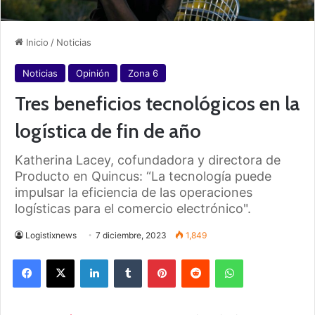
Inicio
/
Noticias
Noticias
Opinión
Zona 6
Tres beneficios tecnológicos en la
logística de fin de año
Katherina Lacey, cofundadora y directora de
Producto en Quincus: “La tecnología puede
impulsar la eficiencia de las operaciones
logísticas para el comercio electrónico".
Logistixnews
7 diciembre, 2023
1,849
Facebook
X
LinkedIn
Tumblr
Pinterest
Reddit
WhatsApp