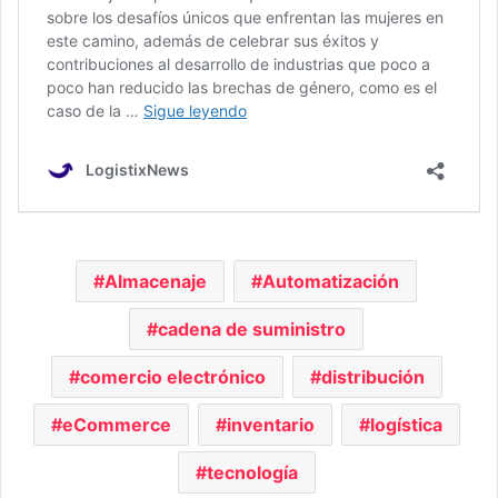
Almacenaje
Automatización
cadena de suministro
comercio electrónico
distribución
eCommerce
inventario
logística
tecnología