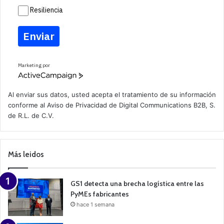
Resiliencia
Enviar
Marketing por
A
c
t
Al enviar sus datos, usted acepta el tratamiento de su información
i
conforme al
Aviso de Privacidad
de Digital Communications B2B, S.
v
de R.L. de C.V.
e
C
a
m
p
Más leidos
a
i
g
n
GS1 detecta una brecha logística entre las
PyMEs fabricantes
hace 1 semana