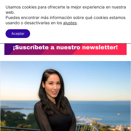
C&A México completa la implementación de su WMS en la nube
Usamos cookies para ofrecerte la mejor experiencia en nuestra
web.
Puedes encontrar más información sobre qué cookies estamos
Menu
B
usando o desactivarlas en los
ajustes
.
Aceptar