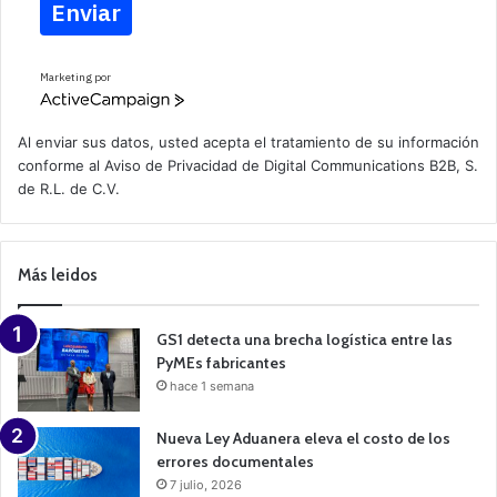
Enviar
Marketing por
A
c
t
Al enviar sus datos, usted acepta el tratamiento de su información
i
conforme al
Aviso de Privacidad
de Digital Communications B2B, S.
v
de R.L. de C.V.
e
C
a
m
p
Más leidos
a
i
g
n
GS1 detecta una brecha logística entre las
PyMEs fabricantes
hace 1 semana
Nueva Ley Aduanera eleva el costo de los
errores documentales
7 julio, 2026