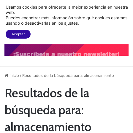
C&A México completa la implementación de su WMS en la nube
Usamos cookies para ofrecerte la mejor experiencia en nuestra
web.
Puedes encontrar más información sobre qué cookies estamos
Menu
B
usando o desactivarlas en los
ajustes
.
Aceptar
Inicio
/
Resultados de la búsqueda para: almacenamiento
Resultados de la
búsqueda para:
almacenamiento