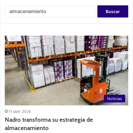
B
u
s
c
a
r
:
Noticias
11 abril, 2024
Nadro transforma su estrategia de
almacenamiento