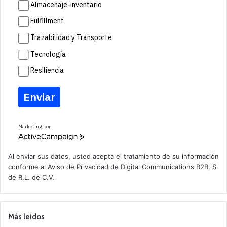
Almacenaje-inventario
Fulfillment
Trazabilidad y Transporte
Tecnología
Resiliencia
Enviar
Marketing por
A
c
t
Al enviar sus datos, usted acepta el tratamiento de su información
i
conforme al
Aviso de Privacidad
de Digital Communications B2B, S.
v
de R.L. de C.V.
e
C
a
m
p
Más leidos
a
i