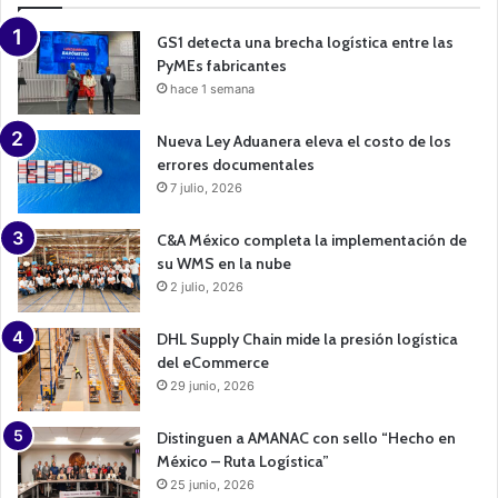
g
n
GS1 detecta una brecha logística entre las
PyMEs fabricantes
hace 1 semana
Nueva Ley Aduanera eleva el costo de los
errores documentales
7 julio, 2026
C&A México completa la implementación de
su WMS en la nube
2 julio, 2026
DHL Supply Chain mide la presión logística
del eCommerce
29 junio, 2026
Distinguen a AMANAC con sello “Hecho en
México – Ruta Logística”
25 junio, 2026