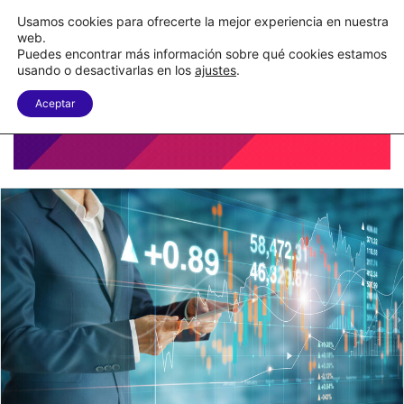
C&A México completa la implementación de su WMS en la nube
Usamos cookies para ofrecerte la mejor experiencia en nuestra
web.
Puedes encontrar más información sobre qué cookies estamos
Menu
B
usando o desactivarlas en los
ajustes
.
Aceptar