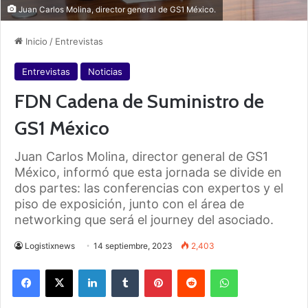
Juan Carlos Molina, director general de GS1 México.
Inicio
/
Entrevistas
Entrevistas
Noticias
FDN Cadena de Suministro de
GS1 México
Juan Carlos Molina, director general de GS1
México, informó que esta jornada se divide en
dos partes: las conferencias con expertos y el
piso de exposición, junto con el área de
networking que será el journey del asociado.
Logistixnews
14 septiembre, 2023
2,403
Facebook
X
LinkedIn
Tumblr
Pinterest
Reddit
WhatsApp