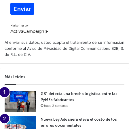
Enviar
Marketing por
A
c
t
Al enviar sus datos, usted acepta el tratamiento de su información
i
conforme al
Aviso de Privacidad
de Digital Communications B2B, S.
v
de R.L. de C.V.
e
C
a
m
p
Más leidos
a
i
g
n
GS1 detecta una brecha logística entre las
PyMEs fabricantes
hace 2 semanas
Nueva Ley Aduanera eleva el costo de los
errores documentales