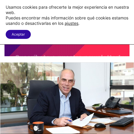
C&A México completa la implementación de su WMS en la nube
Usamos cookies para ofrecerte la mejor experiencia en nuestra
web.
Puedes encontrar más información sobre qué cookies estamos
Menu
B
usando o desactivarlas en los
ajustes
.
Aceptar