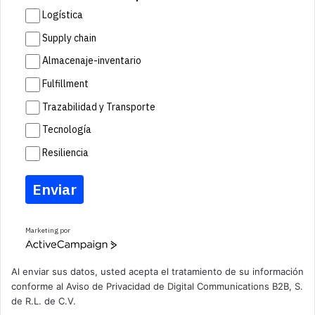
Logística
Supply chain
Almacenaje-inventario
Fulfillment
Trazabilidad y Transporte
Tecnología
Resiliencia
Enviar
Marketing por
A
c
t
Al enviar sus datos, usted acepta el tratamiento de su información
i
conforme al
Aviso de Privacidad
de Digital Communications B2B, S.
v
de R.L. de C.V.
e
C