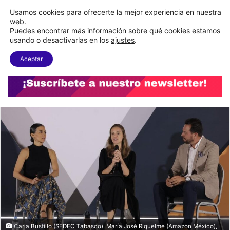
C&A México completa la implementación de su WMS en la nube
Usamos cookies para ofrecerte la mejor experiencia en nuestra
web.
Puedes encontrar más información sobre qué cookies estamos
Menu
B
usando o desactivarlas en los
ajustes
.
Aceptar
Carla Bustillo (SEDEC Tabasco), María José Riquelme (Amazon México),