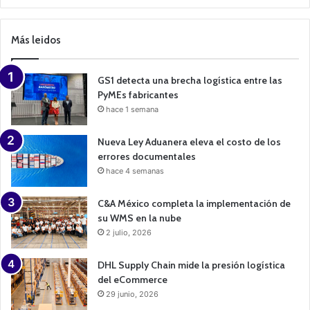
a
m
p
Más leidos
a
i
g
n
GS1 detecta una brecha logística entre las
PyMEs fabricantes
hace 1 semana
Nueva Ley Aduanera eleva el costo de los
errores documentales
hace 4 semanas
C&A México completa la implementación de
su WMS en la nube
2 julio, 2026
DHL Supply Chain mide la presión logística
del eCommerce
29 junio, 2026