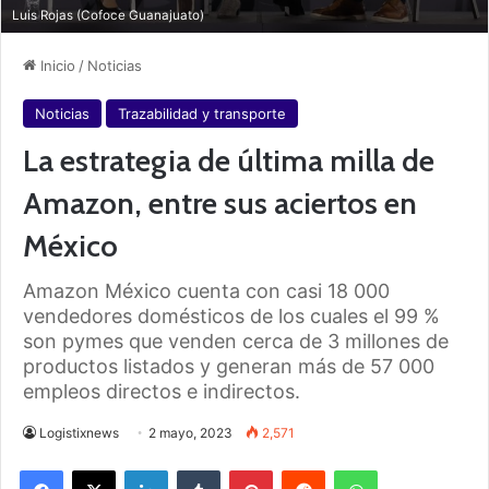
Luis Rojas (Cofoce Guanajuato)
Inicio
/
Noticias
Noticias
Trazabilidad y transporte
La estrategia de última milla de
Amazon, entre sus aciertos en
México
Amazon México cuenta con casi 18 000
vendedores domésticos de los cuales el 99 %
son pymes que venden cerca de 3 millones de
productos listados y generan más de 57 000
empleos directos e indirectos.
Logistixnews
2 mayo, 2023
2,571
Facebook
X
LinkedIn
Tumblr
Pinterest
Reddit
WhatsApp