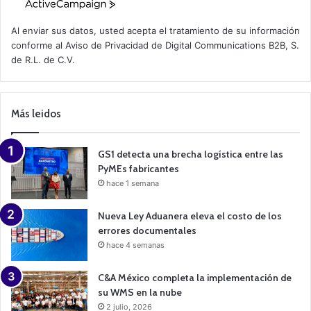
A
c
t
Al enviar sus datos, usted acepta el tratamiento de su información
i
conforme al
Aviso de Privacidad
de Digital Communications B2B, S.
v
de R.L. de C.V.
e
C
a
m
p
Más leidos
a
i
g
n
GS1 detecta una brecha logística entre las
PyMEs fabricantes
hace 1 semana
Nueva Ley Aduanera eleva el costo de los
errores documentales
hace 4 semanas
C&A México completa la implementación de
su WMS en la nube
2 julio, 2026