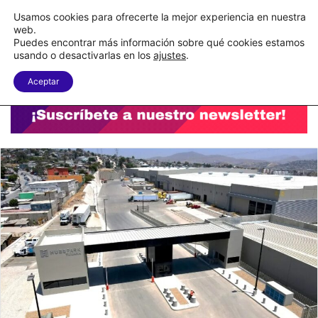
C&A México completa la implementación de su WMS en la nube
Usamos cookies para ofrecerte la mejor experiencia en nuestra
web.
Puedes encontrar más información sobre qué cookies estamos
Menu
B
usando o desactivarlas en los
ajustes
.
Aceptar