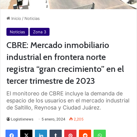
Inicio
/
Noticias
Noticias
Zona 3
CBRE: Mercado inmobiliario
industrial en frontera norte
registra “gran crecimiento” en el
tercer trimestre de 2023
El monitoreo de CBRE incluye la demanda de
espacio de los usuarios en el mercado industrial
de Saltillo, Reynosa y Ciudad Juárez.
Logistixnews
5 enero, 2024
2,205
Facebook
X
LinkedIn
Tumblr
Pinterest
Reddit
WhatsApp