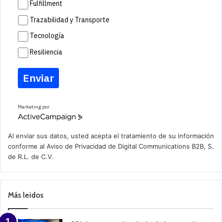
Fulfillment
Trazabilidad y Transporte
Tecnología
Resiliencia
Enviar
Marketing por
A
c
t
Al enviar sus datos, usted acepta el tratamiento de su información
i
conforme al
Aviso de Privacidad
de Digital Communications B2B, S.
v
de R.L. de C.V.
e
C
a
m
p
Más leidos
a
i
g
n