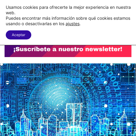
C&A México completa la implementación de su WMS en la nube
Usamos cookies para ofrecerte la mejor experiencia en nuestra
web.
Puedes encontrar más información sobre qué cookies estamos
Menu
B
usando o desactivarlas en los
ajustes
.
Aceptar