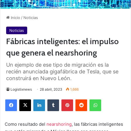
Inicio
/
Noticias
Noticias
Fábricas inteligentes: el impulso
que genera el nearshoring
Un ejemplo de ese tipo de migración es la
recién anunciada gigafábrica de Tesla, que se
construirá en Nuevo León.
Logistixnews
28 abril, 2023
1,666
Facebook
X
LinkedIn
Tumblr
Pinterest
Reddit
WhatsApp
Como resultado del
nearshoring
, las fábricas inteligentes