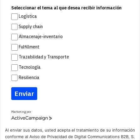
Seleccionar el tema al que desea recibir información
Logística
Supply chain
Almacenaje-inventario
Fulfillment
Trazabilidad y Transporte
Tecnología
Resiliencia
Enviar
Marketing por
A
c
t
Al enviar sus datos, usted acepta el tratamiento de su información
i
conforme al
Aviso de Privacidad
de Digital Communications B2B, S.
v