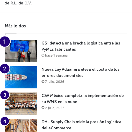
de R.L. de C.V.
e
C
a
m
p
Más leidos
a
i
g
n
GS1 detecta una brecha logística entre las
PyMEs fabricantes
hace 1 semana
Nueva Ley Aduanera eleva el costo de los
errores documentales
7 julio, 2026
C&A México completa la implementación de
su WMS en la nube
2 julio, 2026
DHL Supply Chain mide la presión logística
del eCommerce