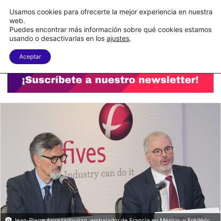
C&A México completa la implementación de su WMS en la nube
Usamos cookies para ofrecerte la mejor experiencia en nuestra
web.
Puedes encontrar más información sobre qué cookies estamos
Menu
B
usando o desactivarlas en los
ajustes
.
Aceptar
Jean-Pierre Asvazadourian, embajador de Francia en México, y Frédéric