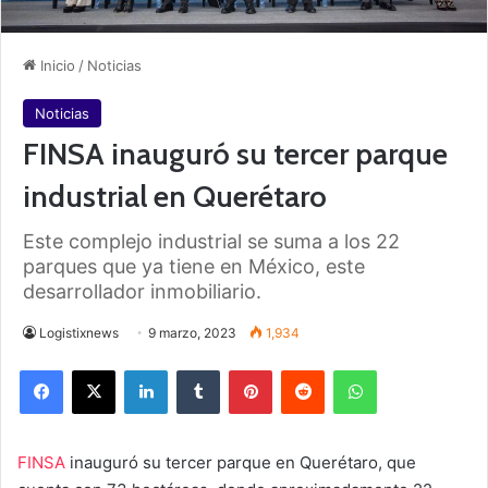
Inicio
/
Noticias
Noticias
FINSA inauguró su tercer parque
industrial en Querétaro
Este complejo industrial se suma a los 22
parques que ya tiene en México, este
desarrollador inmobiliario.
Logistixnews
9 marzo, 2023
1,934
Facebook
X
LinkedIn
Tumblr
Pinterest
Reddit
WhatsApp
FINSA
inauguró su tercer parque en Querétaro, que