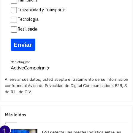
Fulfillment
Trazabilidad y Transporte
Tecnología
Resiliencia
Enviar
Marketing por
A
c
t
Al enviar sus datos, usted acepta el tratamiento de su información
i
conforme al
Aviso de Privacidad
de Digital Communications B2B, S.
v
de R.L. de C.V.
e
C
a
m
p
Más leidos
a
i
g
n
GS1 detecta una brecha logística entre las