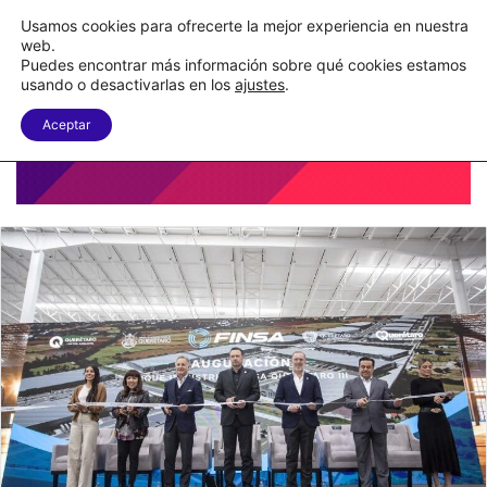
Nueva Ley Aduanera eleva el costo de los errores documentales
Usamos cookies para ofrecerte la mejor experiencia en nuestra
web.
Puedes encontrar más información sobre qué cookies estamos
Menu
B
usando o desactivarlas en los
ajustes
.
Aceptar