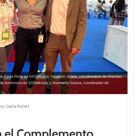
nto Carta Porte en GS1 México; Yarabeth Valera, coordinadora de Alianzas
 de Suministro en GS1 México; y Humberto Gaona, coordinador de
to Carta Porte?
n el Complemento