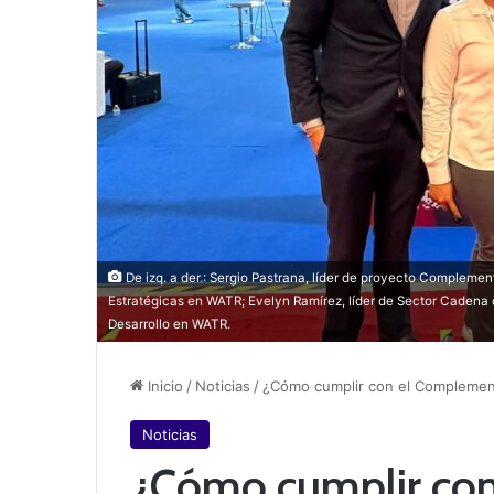
De izq. a der.: Sergio Pastrana, líder de proyecto Compleme
Estratégicas en WATR; Evelyn Ramírez, líder de Sector Cadena
Desarrollo en WATR.
Inicio
/
Noticias
/
¿Cómo cumplir con el Complemen
Noticias
¿Cómo cumplir co