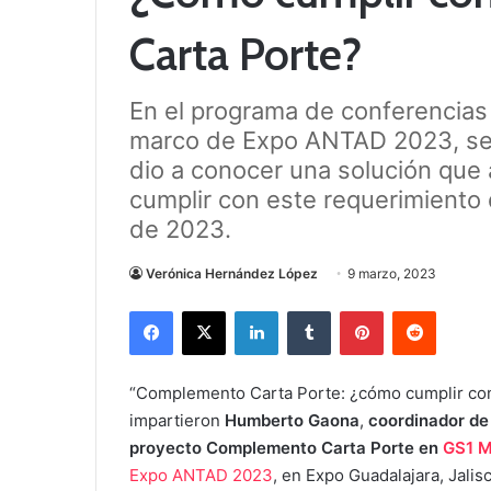
Carta Porte?
En el programa de conferencias
marco de Expo ANTAD 2023, se l
dio a conocer una solución que 
cumplir con este requerimiento 
de 2023.
Verónica Hernández López
9 marzo, 2023
Facebook
X
LinkedIn
Tumblr
Pinterest
Reddit
“Complemento Carta Porte: ¿cómo cumplir con 
impartieron
Humberto Gaona
,
coordinador de
proyecto Complemento Carta Porte en
GS1 M
Expo ANTAD 2023
, en Expo Guadalajara, Jalis