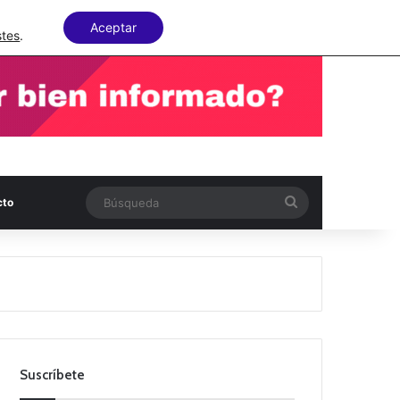
Facebook
X
LinkedIn
Random Articl
Aceptar
stes
.
Búsqueda
cto
Suscríbete