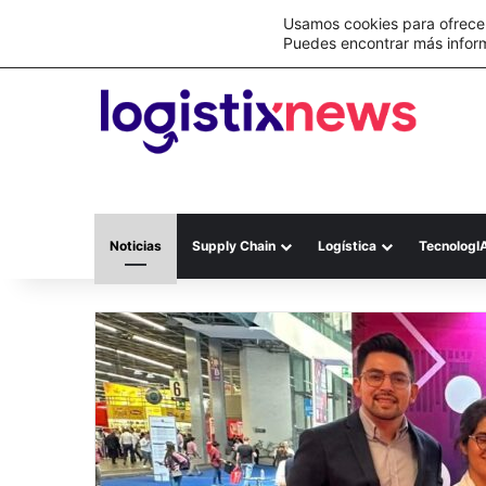
Lo último
Nueva Ley Aduanera eleva el costo de lo
Usamos cookies para ofrecer
Puedes encontrar más infor
Noticias
Supply Chain
Logística
TecnologI