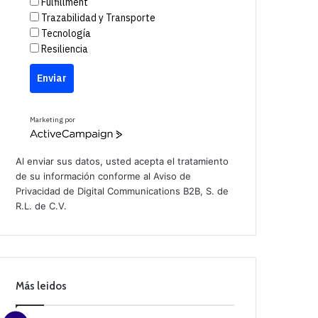
Fulfillment
Trazabilidad y Transporte
Tecnología
Resiliencia
Enviar
Marketing por
A
c
t
Al enviar sus datos, usted acepta el tratamiento
i
de su información conforme al
Aviso de
v
Privacidad
de Digital Communications B2B, S. de
e
C
R.L. de C.V.
a
m
p
a
i
g
n
Más leidos