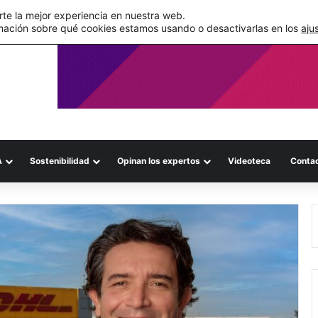
de su WMS en la nube
te la mejor experiencia en nuestra web.
mación sobre qué cookies estamos usando o desactivarlas en los
aju
A
Sostenibilidad
Opinan los expertos
Videoteca
Conta