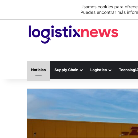
Lo último
C&A México completa la implementación 
Usamos cookies para ofrecer
Puedes encontrar más infor
Noticias
Supply Chain
Logística
TecnologI