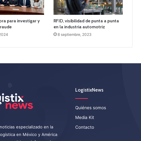
a para investigar y
RFID, visibilidad de punta a punta
fraude
en la industria automotriz
 2024
8 septiembre, 2023
LogistixNews
Quiénes somos
Media Kit
noticias especializado en la
Contacto
 logística en México y América