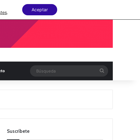
Facebook
X
LinkedIn
Random Articl
Aceptar
stes
.
Búsqueda
cto
Suscríbete