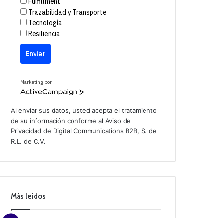
Fulfillment
Trazabilidad y Transporte
Tecnología
Resiliencia
Enviar
Marketing por
A
c
t
Al enviar sus datos, usted acepta el tratamiento
i
de su información conforme al
Aviso de
v
Privacidad
de Digital Communications B2B, S. de
e
C
R.L. de C.V.
a
m
p
a
i
g
n
Más leidos