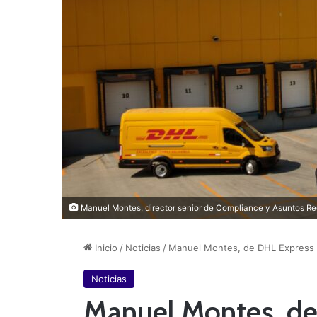
Manuel Montes, director senior de Compliance y Asuntos Re
Inicio
/
Noticias
/
Manuel Montes, de DHL Express 
Noticias
Manuel Montes, de