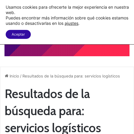
C&A México completa la implementación de su WMS en la nube
Usamos cookies para ofrecerte la mejor experiencia en nuestra
web.
Puedes encontrar más información sobre qué cookies estamos
Menu
B
usando o desactivarlas en los
ajustes
.
Aceptar
Inicio
/
Resultados de la búsqueda para: servicios logísticos
Resultados de la
búsqueda para:
servicios logísticos