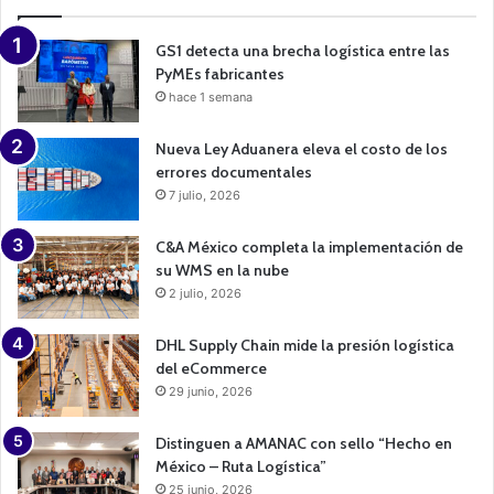
i
g
n
GS1 detecta una brecha logística entre las
PyMEs fabricantes
hace 1 semana
Nueva Ley Aduanera eleva el costo de los
errores documentales
7 julio, 2026
C&A México completa la implementación de
su WMS en la nube
2 julio, 2026
DHL Supply Chain mide la presión logística
del eCommerce
29 junio, 2026
Distinguen a AMANAC con sello “Hecho en
México – Ruta Logística”
25 junio, 2026