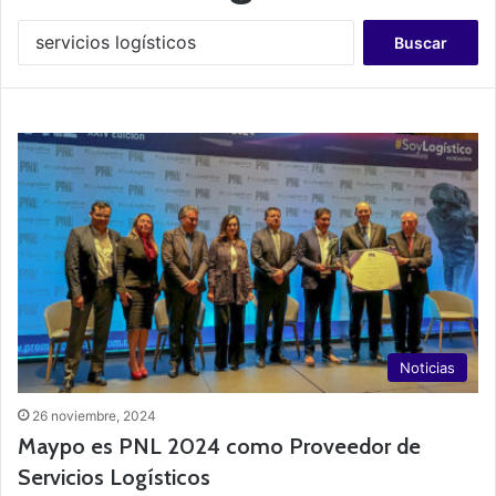
B
u
s
c
a
r
:
Noticias
26 noviembre, 2024
Maypo es PNL 2024 como Proveedor de
Servicios Logísticos