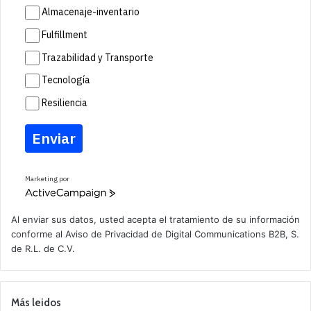
Almacenaje-inventario
Fulfillment
Trazabilidad y Transporte
Tecnología
Resiliencia
Enviar
Marketing por
A
c
t
Al enviar sus datos, usted acepta el tratamiento de su información
i
conforme al
Aviso de Privacidad
de Digital Communications B2B, S.
v
de R.L. de C.V.
e
C
a
m
p
Más leidos
a