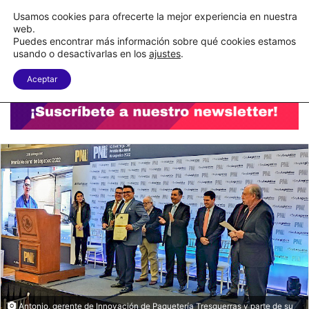
C&A México completa la implementación de su WMS en la nube
Usamos cookies para ofrecerte la mejor experiencia en nuestra
web.
Puedes encontrar más información sobre qué cookies estamos
Menu
B
usando o desactivarlas en los
ajustes
.
Aceptar
Antonio, gerente de Innovación de Paquetería Tresguerras y parte de su