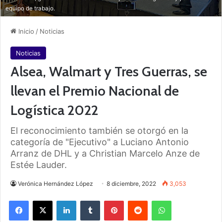
equipo de trabajo.
Inicio
/
Noticias
Noticias
Alsea, Walmart y Tres Guerras, se
llevan el Premio Nacional de
Logística 2022
El reconocimiento también se otorgó en la
categoría de "Ejecutivo" a Luciano Antonio
Arranz de DHL y a Christian Marcelo Anze de
Estée Lauder.
Verónica Hernández López
8 diciembre, 2022
3,053
Facebook
X
LinkedIn
Tumblr
Pinterest
Reddit
WhatsApp