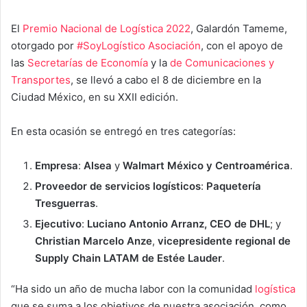
El
Premio Nacional de Logística 2022
, Galardón Tameme,
otorgado por
#SoyLogístico Asociación
, con el apoyo de
las
Secretarías de Economía
y la
de Comunicaciones y
Transportes
, se llevó a cabo el 8 de diciembre en la
Ciudad México, en su XXII edición.
En esta ocasión se entregó en tres categorías:
Empresa
:
Alsea
y
Walmart México y Centroamérica
.
Proveedor de servicios logísticos
:
Paquetería
Tresguerras
.
Ejecutivo
:
Luciano Antonio Arranz, CEO de DHL
; y
Christian Marcelo Anze
,
vicepresidente regional de
Supply Chain LATAM de Estée Lauder
.
“Ha sido un año de mucha labor con la comunidad
logística
que se suma a los objetivos de nuestra asociación, como