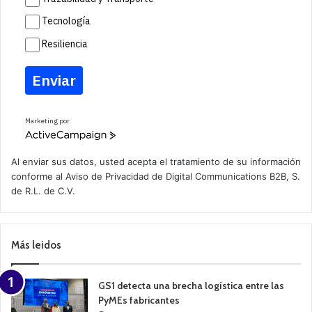
Tecnología
Resiliencia
Enviar
Marketing por
A
c
t
Al enviar sus datos, usted acepta el tratamiento de su información
i
conforme al
Aviso de Privacidad
de Digital Communications B2B, S.
v
de R.L. de C.V.
e
C
a
m
p
Más leidos
a
i
g
n
GS1 detecta una brecha logística entre las
PyMEs fabricantes