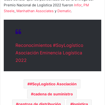
Premio Nacional de Logística 2022 fueron
Infor
,
PM
Steele
,
Manhathan Associates
y
Dematic
.
Reconocimientos #SoyLogístico
Asociación Eminencia Logística
2022
#SoyLogístico Asociación
cadena de suministro
centros de distribución
logística