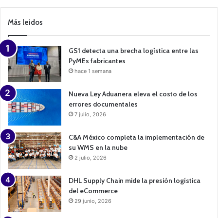
a
m
p
Más leidos
a
i
g
n
GS1 detecta una brecha logística entre las
PyMEs fabricantes
hace 1 semana
Nueva Ley Aduanera eleva el costo de los
errores documentales
7 julio, 2026
C&A México completa la implementación de
su WMS en la nube
2 julio, 2026
DHL Supply Chain mide la presión logística
del eCommerce
29 junio, 2026