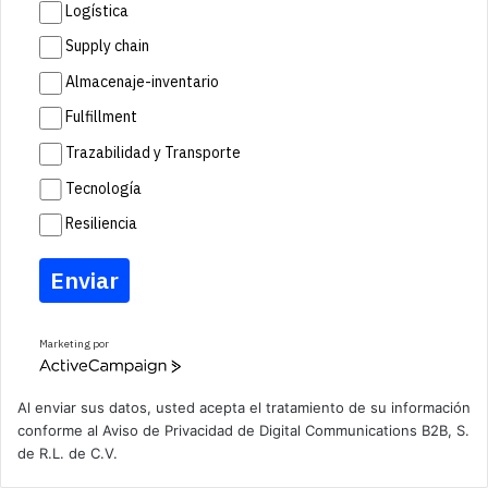
Logística
Supply chain
Almacenaje-inventario
Fulfillment
Trazabilidad y Transporte
Tecnología
Resiliencia
Enviar
Marketing por
A
c
t
Al enviar sus datos, usted acepta el tratamiento de su información
i
conforme al
Aviso de Privacidad
de Digital Communications B2B, S.
v
de R.L. de C.V.
e
C