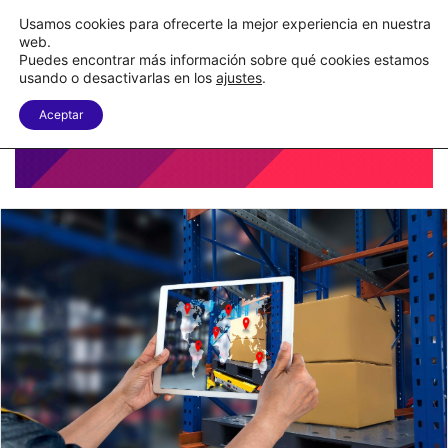
Nueva Ley Aduanera eleva el costo de los errores documentales
Usamos cookies para ofrecerte la mejor experiencia en nuestra
web.
Puedes encontrar más información sobre qué cookies estamos
Menu
B
usando o desactivarlas en los
ajustes
.
Aceptar