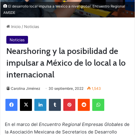
El desarrollo local impulsa a México a nivel global: Encuentro Regional
AMSDE
Inicio
/
Noticias
Noticias
Nearshoring y la posibilidad de
impulsar a México de lo local a lo
internacional
Carolina Jiménez
30 septiembre, 2022
1,543
Facebook
X
LinkedIn
Tumblr
Pinterest
Reddit
WhatsApp
En el marco del
Encuentro Regional Empresas Globales
de
la Asociación Mexicana de Secretarios de Desarrollo