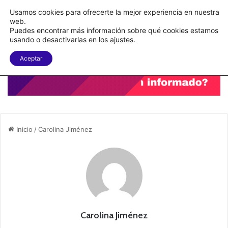
Nueva Ley Aduanera eleva el costo de los errores documentales
Usamos cookies para ofrecerte la mejor experiencia en nuestra
web.
Puedes encontrar más información sobre qué cookies estamos
Menu
B
usando o desactivarlas en los
ajustes
.
Aceptar
Inicio
/
Carolina Jiménez
Carolina Jiménez