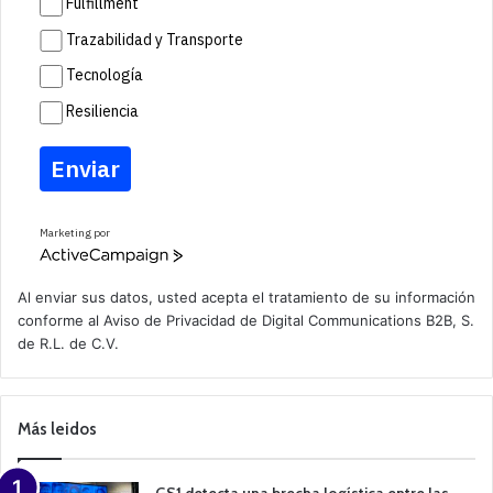
Fulfillment
Trazabilidad y Transporte
Tecnología
Resiliencia
Enviar
Marketing por
A
c
t
Al enviar sus datos, usted acepta el tratamiento de su información
i
conforme al
Aviso de Privacidad
de Digital Communications B2B, S.
v
de R.L. de C.V.
e
C
a
m
p
Más leidos
a
i
g
n
GS1 detecta una brecha logística entre las