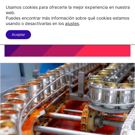
Nueva Ley Aduanera eleva el costo de los errores documentales
Usamos cookies para ofrecerte la mejor experiencia en nuestra
web.
Puedes encontrar más información sobre qué cookies estamos
Menu
B
usando o desactivarlas en los
ajustes
.
Aceptar