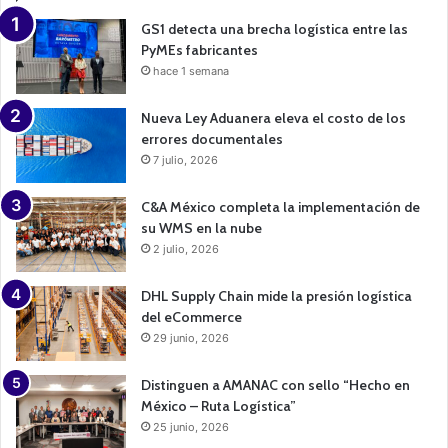
g
n
GS1 detecta una brecha logística entre las
PyMEs fabricantes
hace 1 semana
Nueva Ley Aduanera eleva el costo de los
errores documentales
7 julio, 2026
C&A México completa la implementación de
su WMS en la nube
2 julio, 2026
DHL Supply Chain mide la presión logística
del eCommerce
29 junio, 2026
Distinguen a AMANAC con sello “Hecho en
México – Ruta Logística”
25 junio, 2026