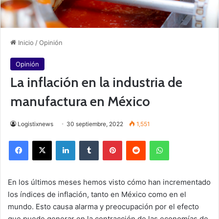
Inicio
/
Opinión
Opinión
La inflación en la industria de
manufactura en México
Logistixnews
30 septiembre, 2022
1,551
Facebook
X
LinkedIn
Tumblr
Pinterest
Reddit
WhatsApp
En los últimos meses hemos visto cómo han incrementado
los índices de inflación, tanto en México como en el
mundo. Esto causa alarma y preocupación por el efecto
que puede generar en la contracción de las economías de