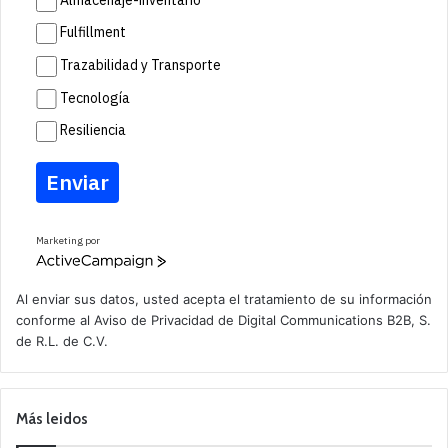
Fulfillment
Trazabilidad y Transporte
Tecnología
Resiliencia
Enviar
Marketing por
A
c
t
Al enviar sus datos, usted acepta el tratamiento de su información
i
conforme al
Aviso de Privacidad
de Digital Communications B2B, S.
v
de R.L. de C.V.
e
C
a
m
p
Más leidos
a
i