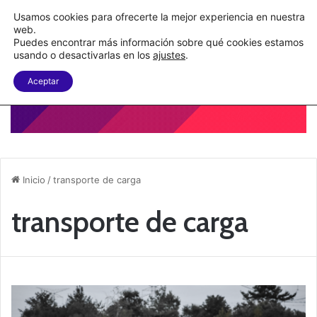
C&A México completa la implementación de su WMS en la nube
Usamos cookies para ofrecerte la mejor experiencia en nuestra
web.
Puedes encontrar más información sobre qué cookies estamos
Menu
B
usando o desactivarlas en los
ajustes
.
Aceptar
Inicio
/
transporte de carga
transporte de carga