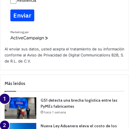
Resiliencia
Enviar
Marketing por
A
c
t
Al enviar sus datos, usted acepta el tratamiento de su información
i
conforme al
Aviso de Privacidad
de Digital Communications B2B, S.
v
de R.L. de C.V.
e
C
a
m
p
Más leidos
a
i
g
n
GS1 detecta una brecha logística entre las
PyMEs fabricantes
hace 1 semana
Nueva Ley Aduanera eleva el costo de los