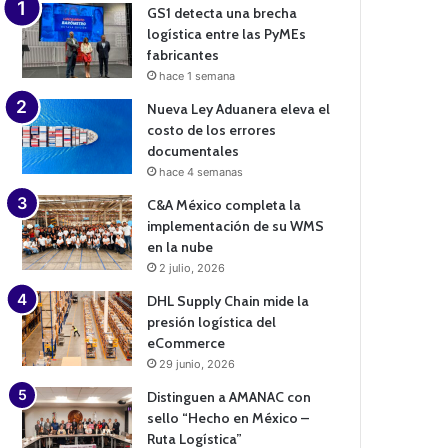
GS1 detecta una brecha
logística entre las PyMEs
fabricantes
hace 1 semana
Nueva Ley Aduanera eleva el
costo de los errores
documentales
hace 4 semanas
C&A México completa la
implementación de su WMS
en la nube
2 julio, 2026
DHL Supply Chain mide la
presión logística del
eCommerce
29 junio, 2026
Distinguen a AMANAC con
sello “Hecho en México –
Ruta Logística”