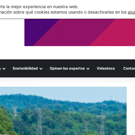
de su WMS en la nube
te la mejor experiencia en nuestra web.
mación sobre qué cookies estamos usando o desactivarlas en los
aju
A
Sostenibilidad
Opinan los expertos
Videoteca
Conta