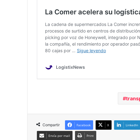
trans
Compartir
Facebook
X
LinkedIn
Envía por mail
Print