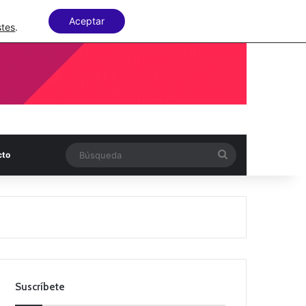
Facebook
X
LinkedIn
Random Articl
Aceptar
stes
.
Búsqueda
cto
Suscríbete