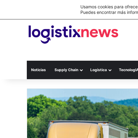
Lo último
C&A México completa la implementación 
Usamos cookies para ofrecer
Puedes encontrar más infor
Noticias
Supply Chain
Logística
TecnologI