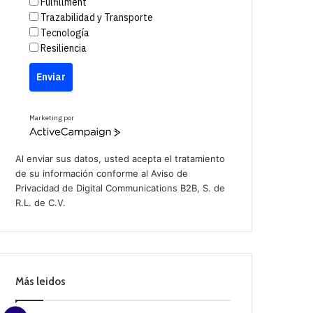
Fulfillment
Trazabilidad y Transporte
Tecnología
Resiliencia
Enviar
Marketing por
A
c
t
Al enviar sus datos, usted acepta el tratamiento
i
de su información conforme al
Aviso de
v
Privacidad
de Digital Communications B2B, S. de
e
C
R.L. de C.V.
a
m
p
a
i
g
n
Más leidos