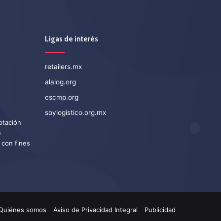
Ligas de interés
retailers.mx
alalog.org
cscmp.org
soylogistico.org.mx
eptación
e
 con fines
Quiénes somos
Aviso de Privacidad Integral
Publicidad