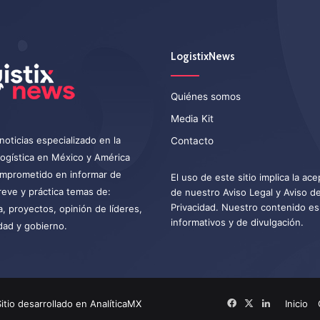
LogistixNews
Quiénes somos
Media Kit
noticias especializado en la
Contacto
 logística en México y América
omprometido en informar de
El uso de este sitio implica la ac
eve y práctica temas de:
de nuestro
Aviso Legal
y
Aviso d
Privacidad
. Nuestro contenido es
a, proyectos, opinión de líderes,
informativos y de divulgación.
dad y gobierno.
itio desarrollado en
AnalíticaMX
Facebook
X
LinkedIn
Inicio