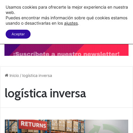
C&A México completa la implementación de su WMS en la nube
Usamos cookies para ofrecerte la mejor experiencia en nuestra
web.
Puedes encontrar más información sobre qué cookies estamos
Menu
B
usando o desactivarlas en los
ajustes
.
Aceptar
Inicio
/
logística inversa
logística inversa