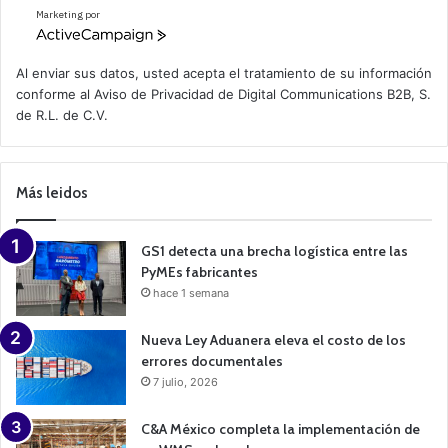
Marketing por
A
c
t
Al enviar sus datos, usted acepta el tratamiento de su información
i
conforme al
Aviso de Privacidad
de Digital Communications B2B, S.
v
de R.L. de C.V.
e
C
a
m
p
Más leidos
a
i
g
n
GS1 detecta una brecha logística entre las
PyMEs fabricantes
hace 1 semana
Nueva Ley Aduanera eleva el costo de los
errores documentales
7 julio, 2026
C&A México completa la implementación de