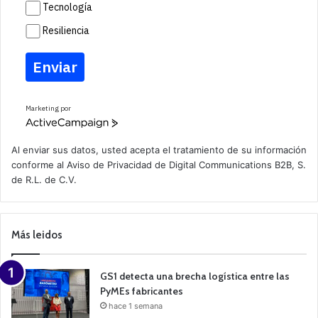
Tecnología
Resiliencia
Enviar
Marketing por
A
c
t
Al enviar sus datos, usted acepta el tratamiento de su información
i
conforme al
Aviso de Privacidad
de Digital Communications B2B, S.
v
de R.L. de C.V.
e
C
a
m
p
Más leidos
a
i
g
n
GS1 detecta una brecha logística entre las
PyMEs fabricantes
hace 1 semana