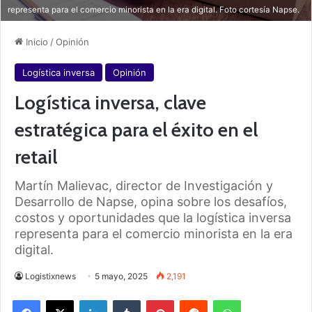
representa para el comercio minorista en la era digital. Foto cortesía Napse.
Inicio
/
Opinión
Logística inversa
Opinión
Logística inversa, clave
estratégica para el éxito en el
retail
Martín Malievac, director de Investigación y
Desarrollo de Napse, opina sobre los desafíos,
costos y oportunidades que la logística inversa
representa para el comercio minorista en la era
digital.
Logistixnews
5 mayo, 2025
2,191
Facebook
X
LinkedIn
Tumblr
Pinterest
Reddit
WhatsApp