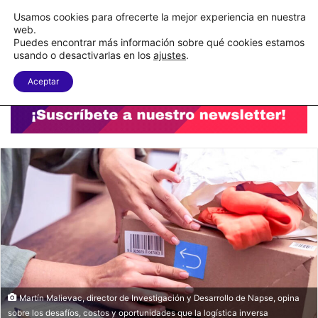
C&A México completa la implementación de su WMS en la nube
Usamos cookies para ofrecerte la mejor experiencia en nuestra
web.
Puedes encontrar más información sobre qué cookies estamos
Menu
B
usando o desactivarlas en los
ajustes
.
Aceptar
Martín Malievac, director de Investigación y Desarrollo de Napse, opina
sobre los desafíos, costos y oportunidades que la logística inversa