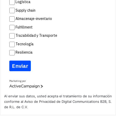
Logística
Supply chain
Almacenaje-inventario
Fulfillment
Trazabilidad y Transporte
Tecnología
Resiliencia
Enviar
Marketing por
A
c
t
Al enviar sus datos, usted acepta el tratamiento de su información
i
conforme al
Aviso de Privacidad
de Digital Communications B2B, S.
v
de R.L. de C.V.
e
C
a