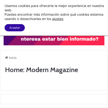
Nueva Ley Aduanera eleva el costo de los errores documentales
Usamos cookies para ofrecerte la mejor experiencia en nuestra
web.
Puedes encontrar más información sobre qué cookies estamos
Menu
B
usando o desactivarlas en los
ajustes
.
Aceptar
Inicio
Home: Modern Magazine