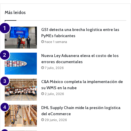
m
p
Más leidos
a
i
g
n
GS1 detecta una brecha logística entre las
PyMEs fabricantes
hace 1 semana
Nueva Ley Aduanera eleva el costo de los
errores documentales
7 julio, 2026
C&A México completa la implementación de
su WMS en la nube
2 julio, 2026
DHL Supply Chain mide la presión logística
del eCommerce
29 junio, 2026