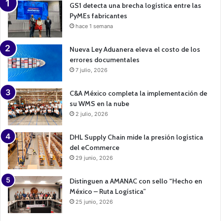
n
GS1 detecta una brecha logística entre las
PyMEs fabricantes
hace 1 semana
Nueva Ley Aduanera eleva el costo de los
errores documentales
7 julio, 2026
C&A México completa la implementación de
su WMS en la nube
2 julio, 2026
DHL Supply Chain mide la presión logística
del eCommerce
29 junio, 2026
Distinguen a AMANAC con sello “Hecho en
México – Ruta Logística”
25 junio, 2026