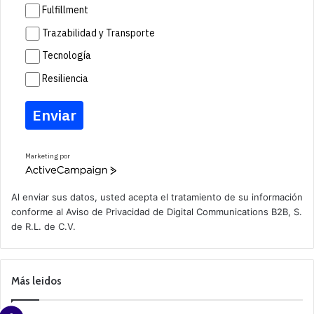
Fulfillment
Trazabilidad y Transporte
Tecnología
Resiliencia
Enviar
Marketing por
A
c
t
Al enviar sus datos, usted acepta el tratamiento de su información
i
conforme al
Aviso de Privacidad
de Digital Communications B2B, S.
v
de R.L. de C.V.
e
C
a
m
p
Más leidos
a
i
g