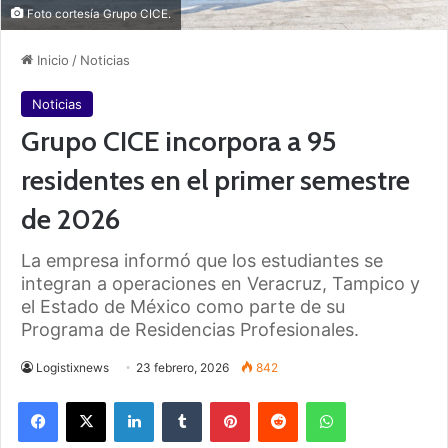
Foto cortesía Grupo CICE.
Inicio
/
Noticias
Noticias
Grupo CICE incorpora a 95
residentes en el primer semestre
de 2026
La empresa informó que los estudiantes se
integran a operaciones en Veracruz, Tampico y
el Estado de México como parte de su
Programa de Residencias Profesionales.
Logistixnews
23 febrero, 2026
842
Facebook
X
LinkedIn
Tumblr
Pinterest
Reddit
WhatsApp