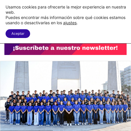
C&A México completa la implementación de su WMS en la nube
Usamos cookies para ofrecerte la mejor experiencia en nuestra
web.
Puedes encontrar más información sobre qué cookies estamos
Menu
B
usando o desactivarlas en los
ajustes
.
Aceptar