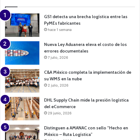
i
g
n
GS1 detecta una brecha logística entre las
PyMEs fabricantes
hace 1 semana
Nueva Ley Aduanera eleva el costo de los
errores documentales
7 julio, 2026
C&A México completa la implementación de
su WMS en la nube
2 julio, 2026
DHL Supply Chain mide la presión logística
del eCommerce
29 junio, 2026
Distinguen a AMANAC con sello “Hecho en
México – Ruta Logística”