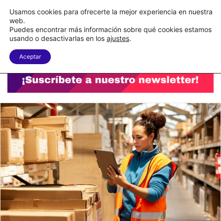
C&A México completa la implementación de su WMS en la nube
Usamos cookies para ofrecerte la mejor experiencia en nuestra
web.
Puedes encontrar más información sobre qué cookies estamos
Menu
B
usando o desactivarlas en los
ajustes
.
Aceptar