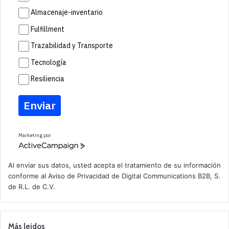
Almacenaje-inventario
Fulfillment
Trazabilidad y Transporte
Tecnología
Resiliencia
Enviar
Marketing por
A
c
t
Al enviar sus datos, usted acepta el tratamiento de su información
i
conforme al
Aviso de Privacidad
de Digital Communications B2B, S.
v
de R.L. de C.V.
e
C
a
m
p
Más leidos
a