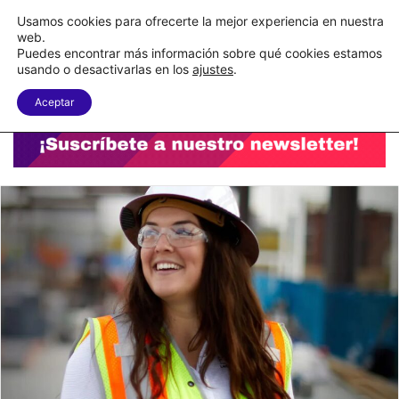
C&A México completa la implementación de su WMS en la nube
Usamos cookies para ofrecerte la mejor experiencia en nuestra
web.
Puedes encontrar más información sobre qué cookies estamos
Menu
B
usando o desactivarlas en los
ajustes
.
Aceptar