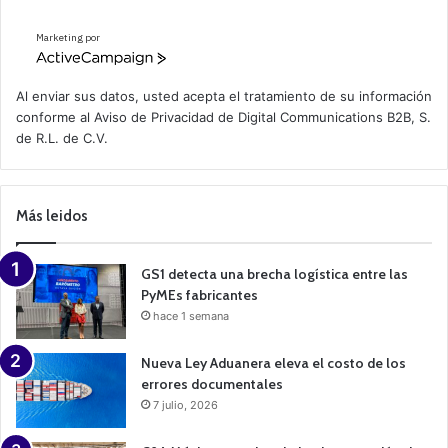
Marketing por
A
c
t
Al enviar sus datos, usted acepta el tratamiento de su información
i
conforme al
Aviso de Privacidad
de Digital Communications B2B, S.
v
de R.L. de C.V.
e
C
a
m
p
Más leidos
a
i
g
n
GS1 detecta una brecha logística entre las
PyMEs fabricantes
hace 1 semana
Nueva Ley Aduanera eleva el costo de los
errores documentales
7 julio, 2026