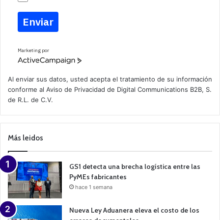
Enviar
Marketing por
A
c
t
Al enviar sus datos, usted acepta el tratamiento de su información
i
conforme al
Aviso de Privacidad
de Digital Communications B2B, S.
v
de R.L. de C.V.
e
C
a
m
p
Más leidos
a
i
g
n
GS1 detecta una brecha logística entre las
PyMEs fabricantes
hace 1 semana
Nueva Ley Aduanera eleva el costo de los