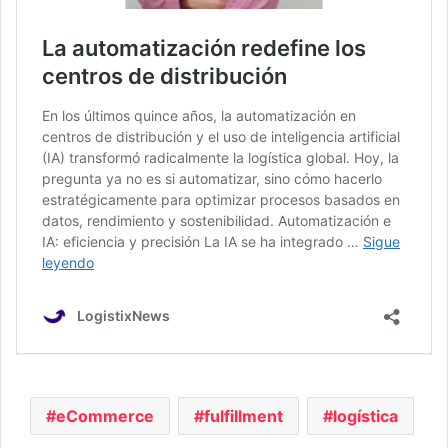
eCommerce
fulfillment
logística