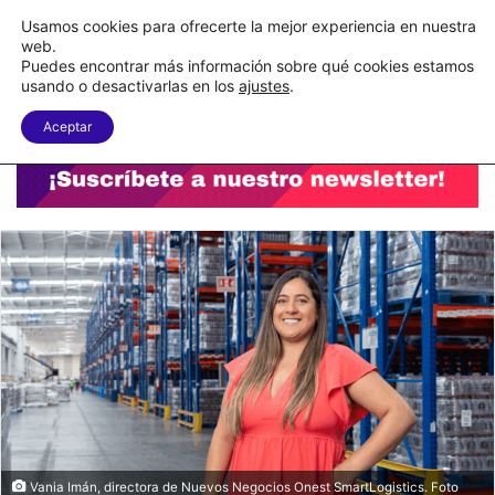
C&A México completa la implementación de su WMS en la nube
Usamos cookies para ofrecerte la mejor experiencia en nuestra
web.
Puedes encontrar más información sobre qué cookies estamos
Menu
B
usando o desactivarlas en los
ajustes
.
Aceptar
Vania Imán, directora de Nuevos Negocios Onest SmartLogistics. Foto