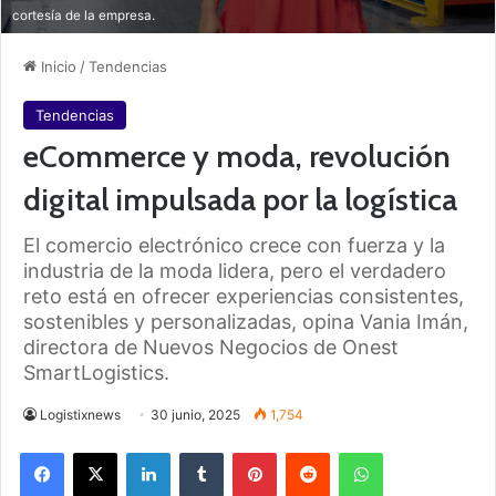
cortesía de la empresa.
Inicio
/
Tendencias
Tendencias
eCommerce y moda, revolución
digital impulsada por la logística
El comercio electrónico crece con fuerza y la
industria de la moda lidera, pero el verdadero
reto está en ofrecer experiencias consistentes,
sostenibles y personalizadas, opina Vania Imán,
directora de Nuevos Negocios de Onest
SmartLogistics.
Logistixnews
30 junio, 2025
1,754
Facebook
X
LinkedIn
Tumblr
Pinterest
Reddit
WhatsApp