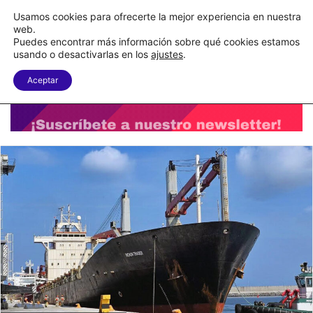
C&A México completa la implementación de su WMS en la nube
Usamos cookies para ofrecerte la mejor experiencia en nuestra
web.
Puedes encontrar más información sobre qué cookies estamos
Menu
B
usando o desactivarlas en los
ajustes
.
Aceptar