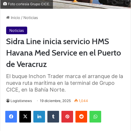
Foto cortesía Grupo CICE.
Inicio
/
Noticias
Noticias
Sidra Line inicia servicio HMS
Havana Med Service en el Puerto
de Veracruz
El buque Inchon Trader marca el arranque de la
nueva ruta marítima en la terminal de Grupo
CICE, en la Bahía Norte.
Logistixnews
19 diciembre, 2025
1,044
Facebook
X
LinkedIn
Tumblr
Pinterest
Reddit
WhatsApp