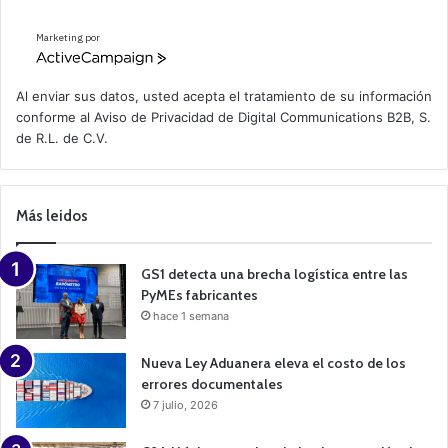
Marketing por
A
c
t
Al enviar sus datos, usted acepta el tratamiento de su información
i
conforme al
Aviso de Privacidad
de Digital Communications B2B, S.
v
de R.L. de C.V.
e
C
a
m
p
Más leidos
a
i
g
n
GS1 detecta una brecha logística entre las
PyMEs fabricantes
hace 1 semana
Nueva Ley Aduanera eleva el costo de los
errores documentales
7 julio, 2026