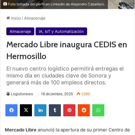
Foto tomada del perfil en LinkedIn de Alejandro Caballero.
Inicio
/
Almacenaje
Almacenaje
IA, IoT y Automatización
Mercado Libre inaugura CEDIS en
Hermosillo
El nuevo centro logístico permitirá entregas el
mismo día en ciudades clave de Sonora y
generará más de 100 empleos directos.
Logistixnews
16 diciembre, 2025
1,580
Facebook
X
LinkedIn
Tumblr
Pinterest
Reddit
WhatsApp
Mercado Libre
anunció la apertura de su primer Centro de