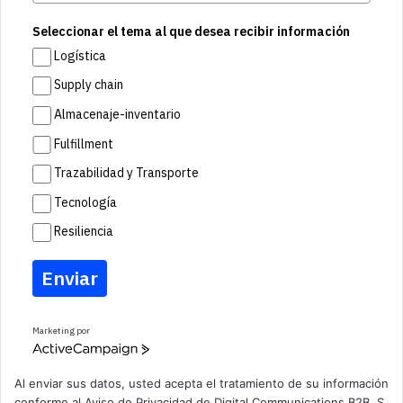
Seleccionar el tema al que desea recibir información
Logística
Supply chain
Almacenaje-inventario
Fulfillment
Trazabilidad y Transporte
Tecnología
Resiliencia
Enviar
Marketing por
A
c
t
Al enviar sus datos, usted acepta el tratamiento de su información
i
conforme al
Aviso de Privacidad
de Digital Communications B2B, S.