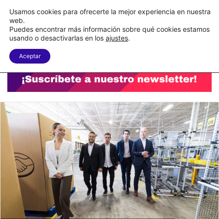
C&A México completa la implementación de su WMS en la nube
Usamos cookies para ofrecerte la mejor experiencia en nuestra
web.
Puedes encontrar más información sobre qué cookies estamos
Menu
B
usando o desactivarlas en los
ajustes
.
Aceptar