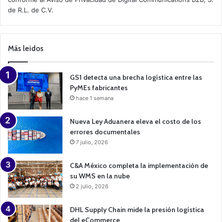
v
de R.L. de C.V.
e
C
a
m
p
Más leidos
a
i
g
n
GS1 detecta una brecha logística entre las
PyMEs fabricantes
hace 1 semana
Nueva Ley Aduanera eleva el costo de los
errores documentales
7 julio, 2026
C&A México completa la implementación de
su WMS en la nube
2 julio, 2026
DHL Supply Chain mide la presión logística
del eCommerce