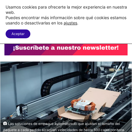
C&A México completa la implementación de su WMS en la nube
Usamos cookies para ofrecerte la mejor experiencia en nuestra
web.
Puedes encontrar más información sobre qué cookies estamos
Menu
B
usando o desactivarlas en los
ajustes
.
Aceptar
Las soluciones de empaque automatizado que ajustan el tamaño del
paquete a cada pedido alcanzan velocidades de hasta 500 cajas por hora.