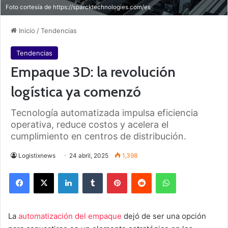
Foto cortesía de https://sparcktechnologies.com/es
Inicio
/
Tendencias
Tendencias
Empaque 3D: la revolución
logística ya comenzó
Tecnología automatizada impulsa eficiencia
operativa, reduce costos y acelera el
cumplimiento en centros de distribución.
Logistixnews
24 abril, 2025
1,398
Facebook
X
LinkedIn
Tumblr
Pinterest
Reddit
WhatsApp
La
automatización del empaque
dejó de ser una opción