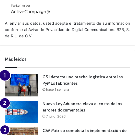
Marketing por
A
c
t
Al enviar sus datos, usted acepta el tratamiento de su información
i
conforme al
Aviso de Privacidad
de Digital Communications B2B, S.
v
de R.L. de C.V.
e
C
a
m
p
Más leidos
a
i
g
n
GS1 detecta una brecha logística entre las
PyMEs fabricantes
hace 1 semana
Nueva Ley Aduanera eleva el costo de los
errores documentales
7 julio, 2026
C&A México completa la implementación de