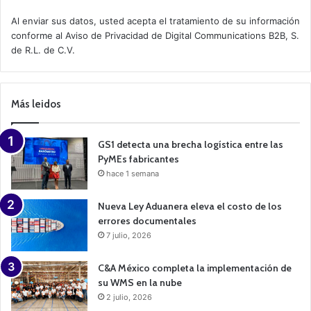
c
t
Al enviar sus datos, usted acepta el tratamiento de su información
i
conforme al
Aviso de Privacidad
de Digital Communications B2B, S.
v
de R.L. de C.V.
e
C
a
m
p
Más leidos
a
i
g
n
GS1 detecta una brecha logística entre las
PyMEs fabricantes
hace 1 semana
Nueva Ley Aduanera eleva el costo de los
errores documentales
7 julio, 2026
C&A México completa la implementación de
su WMS en la nube
2 julio, 2026