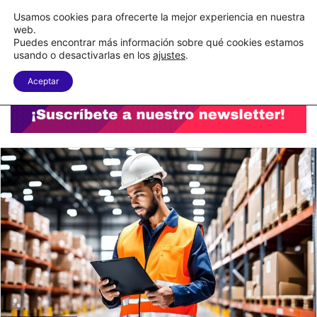
C&A México completa la implementación de su WMS en la nube
Usamos cookies para ofrecerte la mejor experiencia en nuestra
web.
Puedes encontrar más información sobre qué cookies estamos
Menu
B
usando o desactivarlas en los
ajustes
.
Aceptar