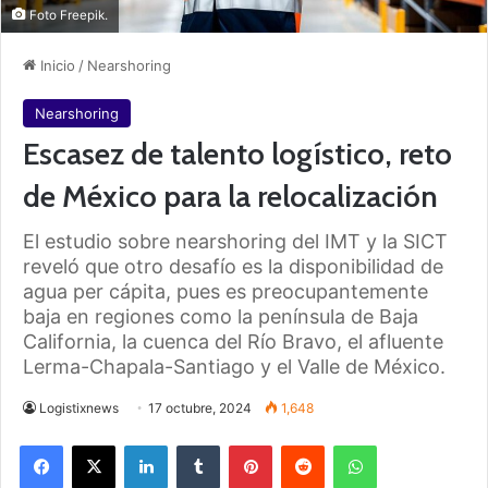
Foto Freepik.
Inicio
/
Nearshoring
Nearshoring
Escasez de talento logístico, reto
de México para la relocalización
El estudio sobre nearshoring del IMT y la SICT
reveló que otro desafío es la disponibilidad de
agua per cápita, pues es preocupantemente
baja en regiones como la península de Baja
California, la cuenca del Río Bravo, el afluente
Lerma-Chapala-Santiago y el Valle de México.
Logistixnews
17 octubre, 2024
1,648
Facebook
X
LinkedIn
Tumblr
Pinterest
Reddit
WhatsApp