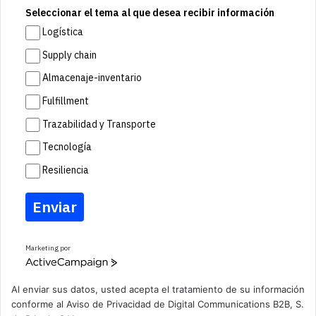
Seleccionar el tema al que desea recibir información
Logística
Supply chain
Almacenaje-inventario
Fulfillment
Trazabilidad y Transporte
Tecnología
Resiliencia
Enviar
Marketing por
A
c
t
Al enviar sus datos, usted acepta el tratamiento de su información
i
conforme al
Aviso de Privacidad
de Digital Communications B2B, S.
v