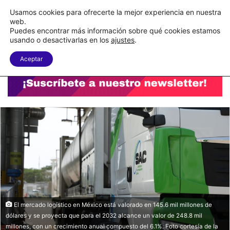
C&A México completa la implementación de su WMS en la nube
Usamos cookies para ofrecerte la mejor experiencia en nuestra
web.
Puedes encontrar más información sobre qué cookies estamos
Menu
B
usando o desactivarlas en los
ajustes
.
Aceptar
El mercado logístico en México está valorado en 145.6 mil millones de
dólares y se proyecta que para el 2032 alcance un valor de 248.8 mil
millones, con un crecimiento anual compuesto del 6.1%. Foto cortesía de la