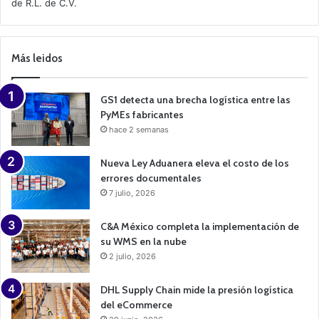
de R.L. de C.V.
e
C
a
m
p
Más leidos
a
i
g
n
GS1 detecta una brecha logística entre las
PyMEs fabricantes
hace 2 semanas
Nueva Ley Aduanera eleva el costo de los
errores documentales
7 julio, 2026
C&A México completa la implementación de
su WMS en la nube
2 julio, 2026
DHL Supply Chain mide la presión logística
del eCommerce