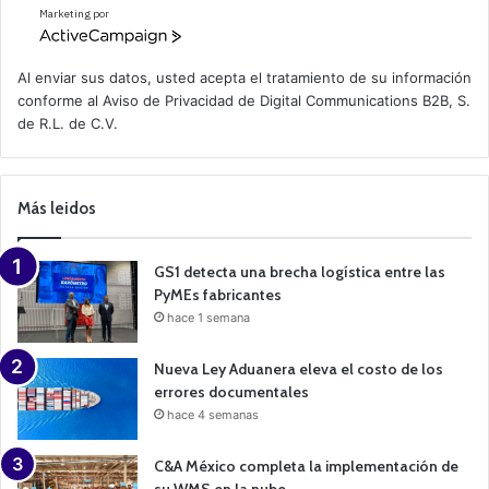
Marketing por
A
c
t
Al enviar sus datos, usted acepta el tratamiento de su información
i
conforme al
Aviso de Privacidad
de Digital Communications B2B, S.
v
de R.L. de C.V.
e
C
a
m
p
Más leidos
a
i
g
n
GS1 detecta una brecha logística entre las
PyMEs fabricantes
hace 1 semana
Nueva Ley Aduanera eleva el costo de los
errores documentales
hace 4 semanas
C&A México completa la implementación de
su WMS en la nube