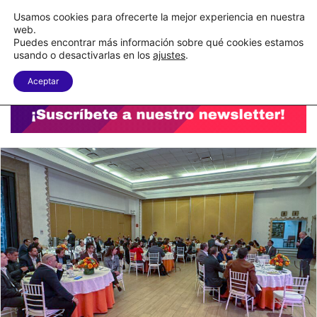
C&A México completa la implementación de su WMS en la nube
Usamos cookies para ofrecerte la mejor experiencia en nuestra
web.
Puedes encontrar más información sobre qué cookies estamos
Menu
B
usando o desactivarlas en los
ajustes
.
Aceptar