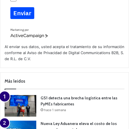
Enviar
Marketing por
A
c
t
Al enviar sus datos, usted acepta el tratamiento de su información
i
conforme al
Aviso de Privacidad
de Digital Communications B2B, S.
v
de R.L. de C.V.
e
C
a
m
p
Más leidos
a
i
g
n
GS1 detecta una brecha logística entre las
PyMEs fabricantes
hace 1 semana
Nueva Ley Aduanera eleva el costo de los