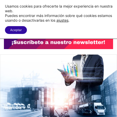
C&A México completa la implementación de su WMS en la nube
Usamos cookies para ofrecerte la mejor experiencia en nuestra
web.
Puedes encontrar más información sobre qué cookies estamos
Menu
B
usando o desactivarlas en los
ajustes
.
Aceptar