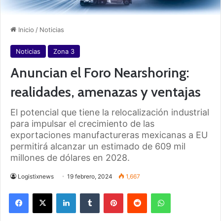
Inicio
/
Noticias
Noticias
Zona 3
Anuncian el Foro Nearshoring:
realidades, amenazas y ventajas
El potencial que tiene la relocalización industrial
para impulsar el crecimiento de las
exportaciones manufactureras mexicanas a EU
permitirá alcanzar un estimado de 609 mil
millones de dólares en 2028.
Logistixnews
19 febrero, 2024
1,667
Facebook
X
LinkedIn
Tumblr
Pinterest
Reddit
WhatsApp