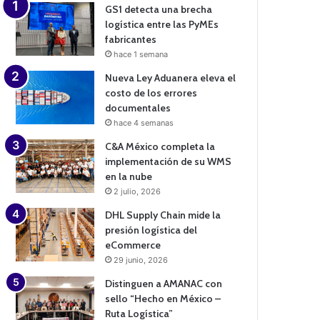
GS1 detecta una brecha
logística entre las PyMEs
fabricantes
hace 1 semana
Nueva Ley Aduanera eleva el
costo de los errores
documentales
hace 4 semanas
C&A México completa la
implementación de su WMS
en la nube
2 julio, 2026
DHL Supply Chain mide la
presión logística del
eCommerce
29 junio, 2026
Distinguen a AMANAC con
sello “Hecho en México –
Ruta Logística”