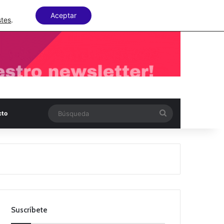
Facebook
X
LinkedIn
Random Articl
Aceptar
stes
.
Búsqueda
cto
Suscríbete