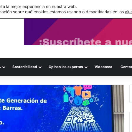
de su WMS en la nube
te la mejor experiencia en nuestra web.
mación sobre qué cookies estamos usando o desactivarlas en los
aju
A
Sostenibilidad
Opinan los expertos
Videoteca
Conta