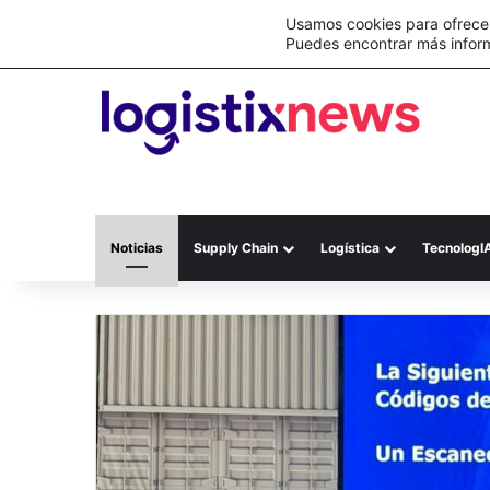
Lo último
C&A México completa la implementación 
Usamos cookies para ofrecer
Puedes encontrar más infor
Noticias
Supply Chain
Logística
TecnologI