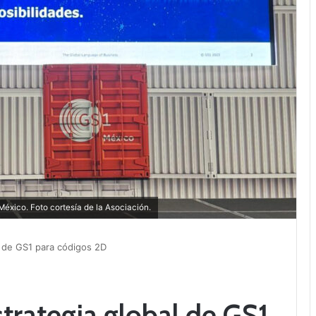
México. Foto cortesía de la Asociación.
l de GS1 para códigos 2D
rategia global de GS1