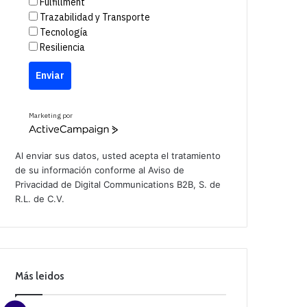
Fulfillment
Trazabilidad y Transporte
Tecnología
Resiliencia
Enviar
Marketing por
A
c
t
Al enviar sus datos, usted acepta el tratamiento
i
de su información conforme al
Aviso de
v
Privacidad
de Digital Communications B2B, S. de
e
C
R.L. de C.V.
a
m
p
a
i
g
n
Más leidos