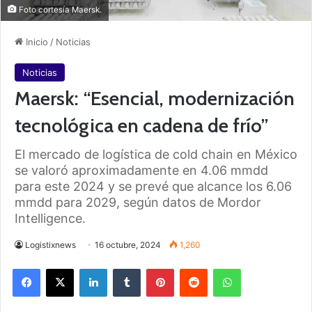
Foto cortesía Maersk.
Inicio
/
Noticias
Noticias
Maersk: “Esencial, modernización
tecnológica en cadena de frío”
El mercado de logística de cold chain en México
se valoró aproximadamente en 4.06 mmdd
para este 2024 y se prevé que alcance los 6.06
mmdd para 2029, según datos de Mordor
Intelligence.
Logistixnews
16 octubre, 2024
1,260
Facebook
X
LinkedIn
Tumblr
Pinterest
Reddit
WhatsApp