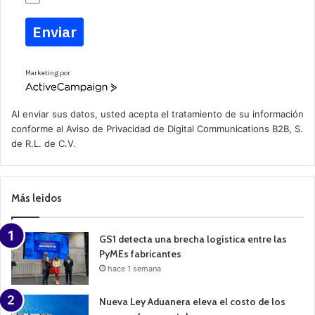
Enviar
Marketing por
A
c
t
Al enviar sus datos, usted acepta el tratamiento de su información
i
conforme al
Aviso de Privacidad
de Digital Communications B2B, S.
v
de R.L. de C.V.
e
C
a
m
p
Más leidos
a
i
g
n
GS1 detecta una brecha logística entre las
PyMEs fabricantes
hace 1 semana
Nueva Ley Aduanera eleva el costo de los