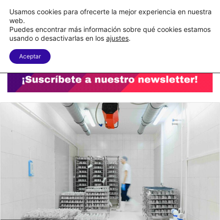
C&A México completa la implementación de su WMS en la nube
Usamos cookies para ofrecerte la mejor experiencia en nuestra
web.
Puedes encontrar más información sobre qué cookies estamos
Menu
B
usando o desactivarlas en los
ajustes
.
Aceptar