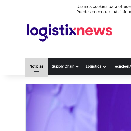
Lo último
C&A México completa la implementación 
Usamos cookies para ofrecer
Puedes encontrar más infor
Noticias
Supply Chain
Logística
TecnologI