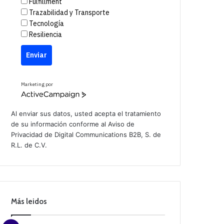
Fulfillment
Trazabilidad y Transporte
Tecnología
Resiliencia
Enviar
Marketing por
A
c
t
Al enviar sus datos, usted acepta el tratamiento
i
de su información conforme al
Aviso de
v
Privacidad
de Digital Communications B2B, S. de
e
C
R.L. de C.V.
a
m
p
a
i
g
n
Más leidos