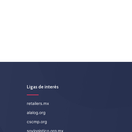
Ligas de interés
retailers.mx
alalog.org
cscmp.org
soylogistico.org.mx