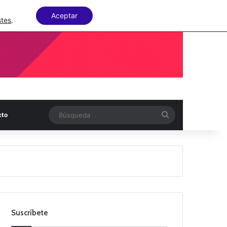
Facebook
X
LinkedIn
Random Articl
Aceptar
stes
.
Búsqueda
cto
Suscríbete