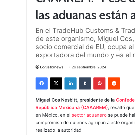
las aduanas están a
En el TradeHub Customs & Trade
de este organismo, Miguel Cos,
socio comercial de EU, ocupa e
exportadora del mundo y es el 
Logistixnews
26 septiembre, 2024
Facebook
X
LinkedIn
Tumblr
Pinterest
Reddit
Miguel Cos Nesbitt, presidente de la
Confeder
República Mexicana (CAAAREM)
, resaltó qu
en México, en el
sector aduanero
se puede habl
compromiso de quienes agrupan a este organism
realizado la autoridad.