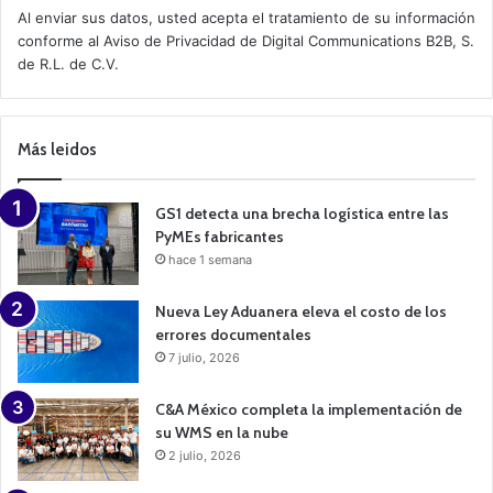
t
Al enviar sus datos, usted acepta el tratamiento de su información
i
conforme al
Aviso de Privacidad
de Digital Communications B2B, S.
v
de R.L. de C.V.
e
C
a
m
p
Más leidos
a
i
g
n
GS1 detecta una brecha logística entre las
PyMEs fabricantes
hace 1 semana
Nueva Ley Aduanera eleva el costo de los
errores documentales
7 julio, 2026
C&A México completa la implementación de
su WMS en la nube
2 julio, 2026