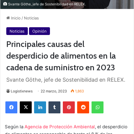
Svante Göthe, jefe de Sostenibilidad en RELEX.
Inicio
/
Noticias
Noticias
Opinión
Principales causas del
desperdicio de alimentos en la
cadena de suministro en 2023
Svante Göthe, jefe de Sostenibilidad en RELEX.
Logistixnews
22 marzo, 2023
1,863
Facebook
X
LinkedIn
Tumblr
Pinterest
Reddit
WhatsApp
Según la
Agencia de Protección Ambiental
, el desperdicio