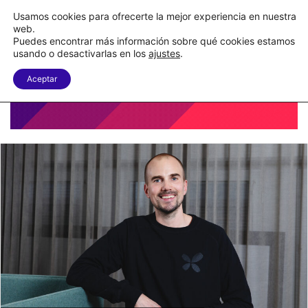
Nueva Ley Aduanera eleva el costo de los errores documentales
Usamos cookies para ofrecerte la mejor experiencia en nuestra
web.
Puedes encontrar más información sobre qué cookies estamos
Menu
B
usando o desactivarlas en los
ajustes
.
Aceptar