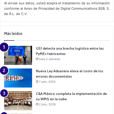
t
Al enviar sus datos, usted acepta el tratamiento de su información
i
conforme al
Aviso de Privacidad
de Digital Communications B2B, S.
v
de R.L. de C.V.
e
C
a
m
p
Más leidos
a
i
g
n
GS1 detecta una brecha logística entre las
PyMEs fabricantes
hace 2 semanas
Nueva Ley Aduanera eleva el costo de los
errores documentales
7 julio, 2026
C&A México completa la implementación de
su WMS en la nube
2 julio, 2026