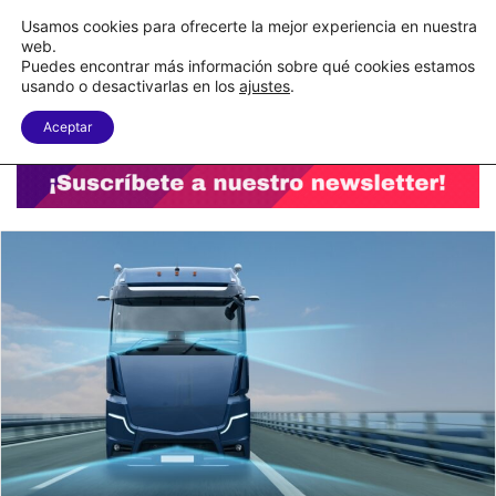
C&A México completa la implementación de su WMS en la nube
Usamos cookies para ofrecerte la mejor experiencia en nuestra
web.
Puedes encontrar más información sobre qué cookies estamos
Menu
B
usando o desactivarlas en los
ajustes
.
Aceptar