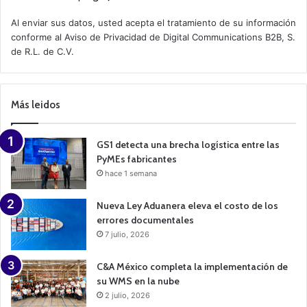
c
t
Al enviar sus datos, usted acepta el tratamiento de su información
i
conforme al
Aviso de Privacidad
de Digital Communications B2B, S.
v
de R.L. de C.V.
e
C
a
m
p
Más leidos
a
i
g
n
GS1 detecta una brecha logística entre las
PyMEs fabricantes
hace 1 semana
Nueva Ley Aduanera eleva el costo de los
errores documentales
7 julio, 2026
C&A México completa la implementación de
su WMS en la nube
2 julio, 2026