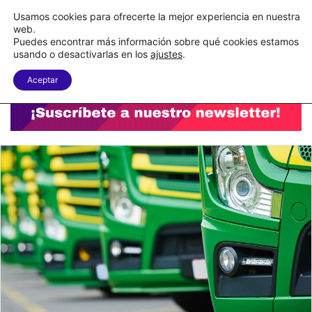
C&A México completa la implementación de su WMS en la nube
Usamos cookies para ofrecerte la mejor experiencia en nuestra
web.
Puedes encontrar más información sobre qué cookies estamos
Menu
B
usando o desactivarlas en los
ajustes
.
Aceptar