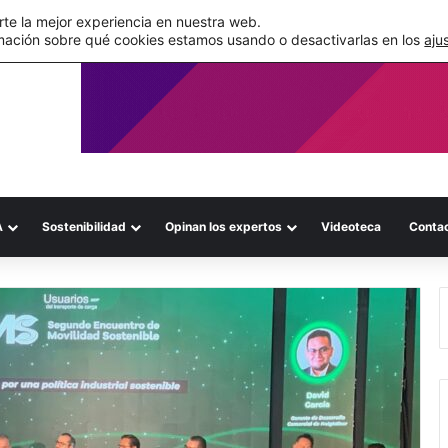
de su WMS en la nube
te la mejor experiencia en nuestra web.
mación sobre qué cookies estamos usando o desactivarlas en los
aju
A
Sostenibilidad
Opinan los expertos
Videoteca
Conta