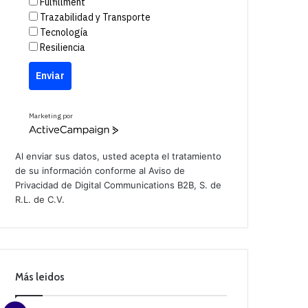
Fulfillment
Trazabilidad y Transporte
Tecnología
Resiliencia
Enviar
Marketing por
A
c
t
Al enviar sus datos, usted acepta el tratamiento
i
de su información conforme al
Aviso de
v
Privacidad
de Digital Communications B2B, S. de
e
C
R.L. de C.V.
a
m
p
a
i
g
n
Más leidos