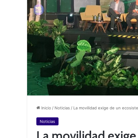
Inicio
/
Noticias
/
La movilidad exige de un ecosiste
Noticias
La movilidad exige