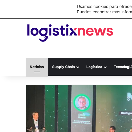
Lo último
C&A México completa la implementación 
Usamos cookies para ofrecer
Puedes encontrar más infor
Noticias
Supply Chain
Logística
TecnologI