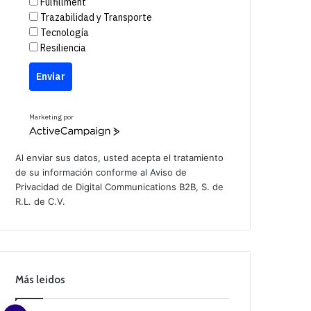
Fulfillment
Trazabilidad y Transporte
Tecnología
Resiliencia
Enviar
Marketing por
A
c
t
Al enviar sus datos, usted acepta el tratamiento
i
de su información conforme al
Aviso de
v
Privacidad
de Digital Communications B2B, S. de
e
C
R.L. de C.V.
a
m
p
a
i
g
n
Más leidos