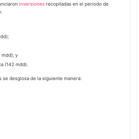
unciaron
inversiones
recopiladas en el periodo de
:
dd);
 mdd); y
ca (142 mdd).
as se desglosa de la siguiente manera: