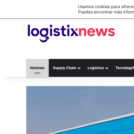
Lo último
C&A México completa la implementación 
Usamos cookies para ofrecer
Puedes encontrar más infor
Noticias
Supply Chain
Logística
TecnologI