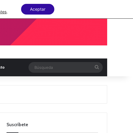
Facebook
X
LinkedIn
Random Articl
Aceptar
stes
.
Búsqueda
cto
Suscríbete