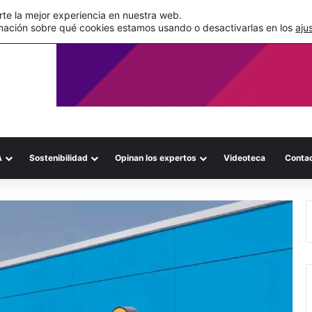
de su WMS en la nube
te la mejor experiencia en nuestra web.
mación sobre qué cookies estamos usando o desactivarlas en los
aju
A
Sostenibilidad
Opinan los expertos
Videoteca
Conta