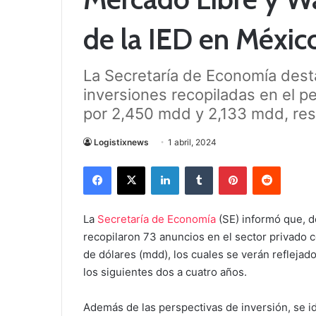
de la IED en Méxic
La Secretaría de Economía des
inversiones recopiladas en el p
por 2,450 mdd y 2,133 mdd, re
Logistixnews
1 abril, 2024
Facebook
X
LinkedIn
Tumblr
Pinterest
Reddit
La
Secretaría de Economía
(SE) informó que, d
recopilaron 73 anuncios en el sector privado 
de dólares (mdd), los cuales se verán reflejado
los siguientes dos a cuatro años.
Además de las perspectivas de inversión, se i