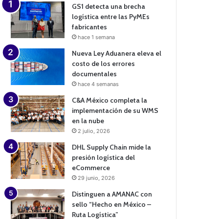
GS1 detecta una brecha
logística entre las PyMEs
fabricantes
hace 1 semana
Nueva Ley Aduanera eleva el
costo de los errores
documentales
hace 4 semanas
C&A México completa la
implementación de su WMS
en la nube
2 julio, 2026
DHL Supply Chain mide la
presión logística del
eCommerce
29 junio, 2026
Distinguen a AMANAC con
sello “Hecho en México –
Ruta Logística”