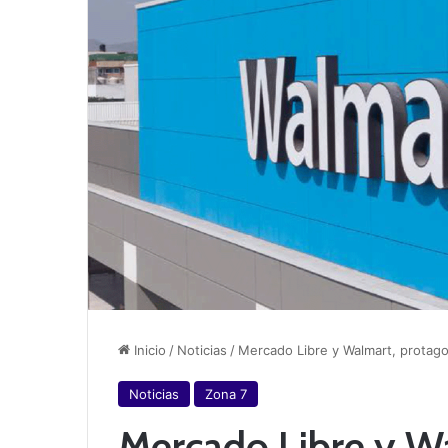
Inicio
/
Noticias
/
Mercado Libre y Walmart, protago
Noticias
Zona 7
Mercado Libre y Wa