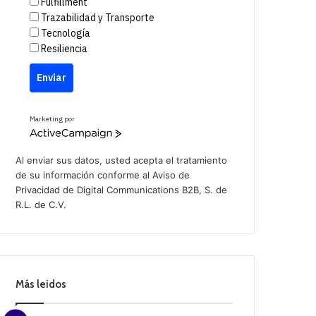
Fulfillment
Trazabilidad y Transporte
Tecnología
Resiliencia
Enviar
Marketing por
A
c
t
Al enviar sus datos, usted acepta el tratamiento
i
de su información conforme al
Aviso de
v
Privacidad
de Digital Communications B2B, S. de
e
C
R.L. de C.V.
a
m
p
a
i
g
n
Más leidos