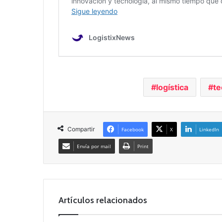
logística
te
Compartir
Facebook
X
LinkedIn
Envía por mail
Print
Artículos relacionados