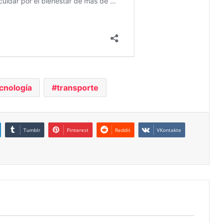
cnología
transporte
Tumblr
Pinterest
Reddit
VKontakte