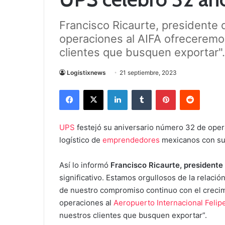
Francisco Ricaurte, president
operaciones al AIFA ofreceremo
clientes que busquen exportar".
Logistixnews
21 septiembre, 2023
Facebook
X
LinkedIn
Tumblr
Pinterest
Reddit
UPS
festejó su aniversario número 32 de ope
logístico de
emprendedores
mexicanos con sus
Así lo informó
Francisco Ricaurte, president
significativo. Estamos orgullosos de la relaci
de nuestro compromiso continuo con el crecim
operaciones al
Aeropuerto Internacional Felip
nuestros clientes que busquen exportar”.