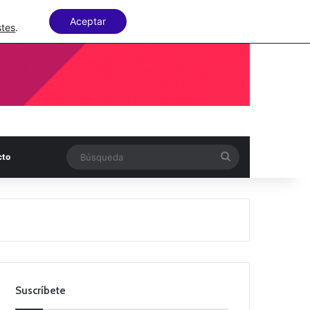
Facebook
X
LinkedIn
Random Articl
Aceptar
stes
.
Búsqueda
cto
Suscríbete