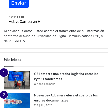
Enviar
Marketing por
A
c
t
Al enviar sus datos, usted acepta el tratamiento de su información
i
conforme al
Aviso de Privacidad
de Digital Communications B2B, S.
v
de R.L. de C.V.
e
C
a
m
p
Más leidos
a
i
g
n
GS1 detecta una brecha logística entre las
PyMEs fabricantes
hace 1 semana
Nueva Ley Aduanera eleva el costo de los
errores documentales
7 julio, 2026