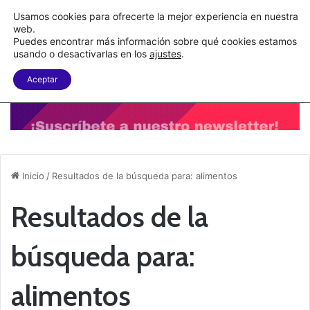
C&A México completa la implementación de su WMS en la nube
Usamos cookies para ofrecerte la mejor experiencia en nuestra
web.
Puedes encontrar más información sobre qué cookies estamos
Menu
B
usando o desactivarlas en los
ajustes
.
Aceptar
Inicio
/
Resultados de la búsqueda para: alimentos
Resultados de la
búsqueda para:
alimentos