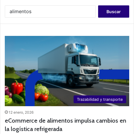
B
u
s
c
a
r
:
Trazabilidad y transporte
12 enero, 2026
eCommerce de alimentos impulsa cambios en
la logística refrigerada