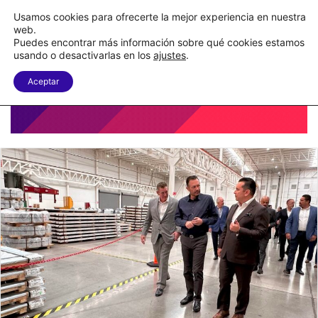
Nueva Ley Aduanera eleva el costo de los errores documentales
Usamos cookies para ofrecerte la mejor experiencia en nuestra
web.
Puedes encontrar más información sobre qué cookies estamos
Menu
B
usando o desactivarlas en los
ajustes
.
Aceptar