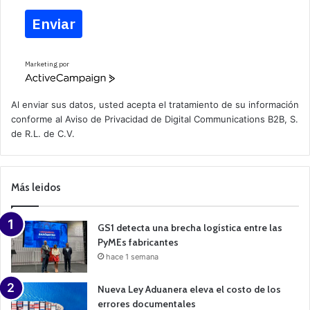
Enviar
Marketing por
A
c
t
Al enviar sus datos, usted acepta el tratamiento de su información
i
conforme al
Aviso de Privacidad
de Digital Communications B2B, S.
v
de R.L. de C.V.
e
C
a
m
p
Más leidos
a
i
g
n
GS1 detecta una brecha logística entre las
PyMEs fabricantes
hace 1 semana
Nueva Ley Aduanera eleva el costo de los
errores documentales