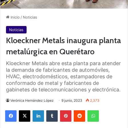
Inicio
/
Noticias
Noticias
Kloeckner Metals inaugura planta
metalúrgica en Querétaro
Kloeckner Metals abre esta planta para atender
la demanda de fabricantes de automóviles,
HVAC, electrodomésticos, estampadores de
conformado de metal y fabricantes de
gabinetes de telecomunicaciones y electrónica.
Verónica Hernández López
9 junio, 2023
2,373
Facebook
X
LinkedIn
Tumblr
Pinterest
Reddit
WhatsApp