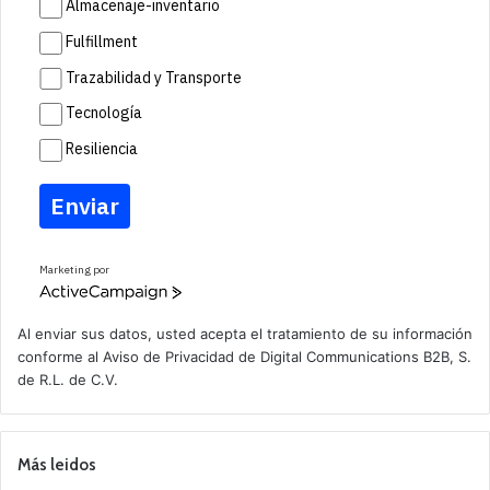
Almacenaje-inventario
Fulfillment
Trazabilidad y Transporte
Tecnología
Resiliencia
Enviar
Marketing por
A
c
t
Al enviar sus datos, usted acepta el tratamiento de su información
i
conforme al
Aviso de Privacidad
de Digital Communications B2B, S.
v
de R.L. de C.V.
e
C
a
m
p
Más leidos
a
i