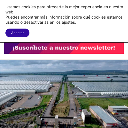
C&A México completa la implementación de su WMS en la nube
Usamos cookies para ofrecerte la mejor experiencia en nuestra
web.
Puedes encontrar más información sobre qué cookies estamos
Menu
B
usando o desactivarlas en los
ajustes
.
Aceptar