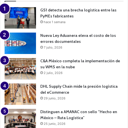
g
n
GS1 detecta una brecha logística entre las
PyMEs fabricantes
hace 1 semana
Nueva Ley Aduanera eleva el costo de los
errores documentales
7 julio, 2026
C&A México completa la implementación de
su WMS en la nube
2 julio, 2026
DHL Supply Chain mide la presión logística
del eCommerce
29 junio, 2026
Distinguen a AMANAC con sello “Hecho en
México – Ruta Logística”
25 junio, 2026