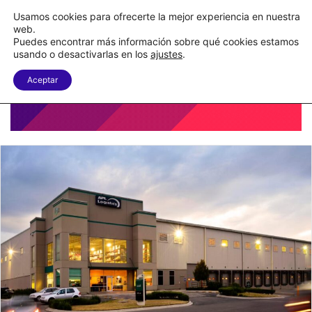
Nueva Ley Aduanera eleva el costo de los errores documentales
Usamos cookies para ofrecerte la mejor experiencia en nuestra
web.
Puedes encontrar más información sobre qué cookies estamos
Menu
B
usando o desactivarlas en los
ajustes
.
Aceptar