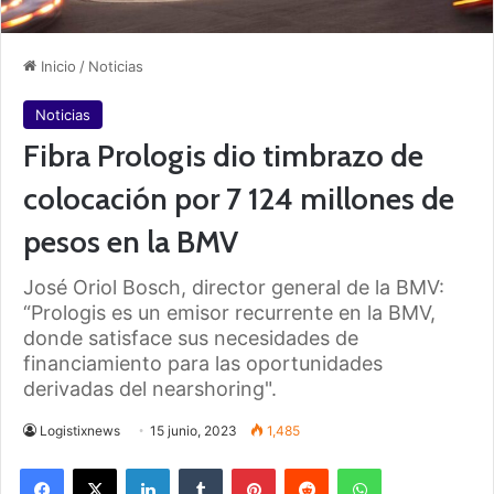
Inicio
/
Noticias
Noticias
Fibra Prologis dio timbrazo de
colocación por 7 124 millones de
pesos en la BMV
José Oriol Bosch, director general de la BMV:
“Prologis es un emisor recurrente en la BMV,
donde satisface sus necesidades de
financiamiento para las oportunidades
derivadas del nearshoring".
Logistixnews
15 junio, 2023
1,485
Facebook
X
LinkedIn
Tumblr
Pinterest
Reddit
WhatsApp