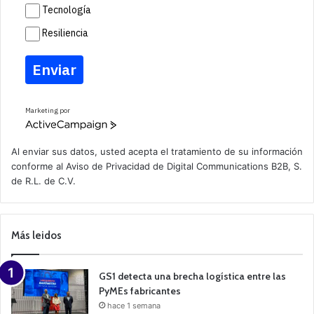
Tecnología
Resiliencia
Enviar
Marketing por
A
c
t
Al enviar sus datos, usted acepta el tratamiento de su información
i
conforme al
Aviso de Privacidad
de Digital Communications B2B, S.
v
de R.L. de C.V.
e
C
a
m
p
Más leidos
a
i
g
n
GS1 detecta una brecha logística entre las
PyMEs fabricantes
hace 1 semana