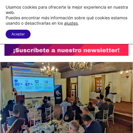
C&A México completa la implementación de su WMS en la nube
Usamos cookies para ofrecerte la mejor experiencia en nuestra
web.
Puedes encontrar más información sobre qué cookies estamos
Menu
B
usando o desactivarlas en los
ajustes
.
Aceptar