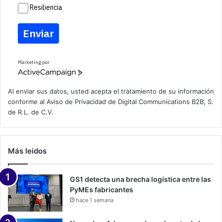
Resiliencia
Enviar
Marketing por
A
c
t
Al enviar sus datos, usted acepta el tratamiento de su información
i
conforme al
Aviso de Privacidad
de Digital Communications B2B, S.
v
de R.L. de C.V.
e
C
a
m
p
Más leidos
a
i
g
n
GS1 detecta una brecha logística entre las
PyMEs fabricantes
hace 1 semana