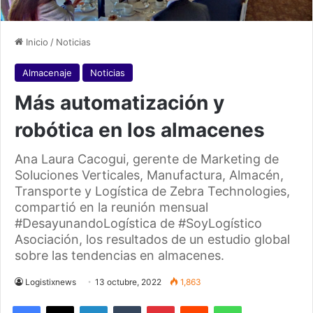
Inicio
/
Noticias
Almacenaje
Noticias
Más automatización y
robótica en los almacenes
Ana Laura Cacogui, gerente de Marketing de
Soluciones Verticales, Manufactura, Almacén,
Transporte y Logística de Zebra Technologies,
compartió en la reunión mensual
#DesayunandoLogística de #SoyLogístico
Asociación, los resultados de un estudio global
sobre las tendencias en almacenes.
Logistixnews
13 octubre, 2022
1,863
Facebook
X
LinkedIn
Tumblr
Pinterest
Reddit
WhatsApp