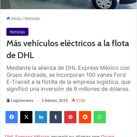
Inicio
/
Noticias
Noticias
Más vehículos eléctricos a la flota
de DHL
Mediante la alianza de DHL Express México con
Grupo Andrade, se incorporan 100 vanes Ford
E-Transit a la flotilla de la empresa logística, que
significó una inversión de 9 millones de dólares.
Logistixnews
2 febrero, 2023
2,156
Facebook
X
LinkedIn
Tumblr
Pinterest
Reddit
WhatsApp
DHL Express México
anunció su alianza con
Grupo