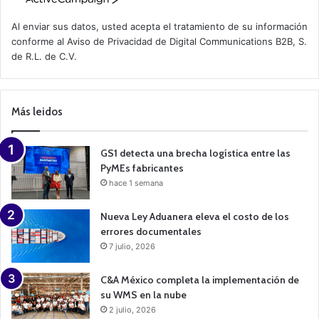
c
t
Al enviar sus datos, usted acepta el tratamiento de su información
i
conforme al
Aviso de Privacidad
de Digital Communications B2B, S.
v
de R.L. de C.V.
e
C
a
m
p
Más leidos
a
i
g
n
GS1 detecta una brecha logística entre las
PyMEs fabricantes
hace 1 semana
Nueva Ley Aduanera eleva el costo de los
errores documentales
7 julio, 2026
C&A México completa la implementación de
su WMS en la nube
2 julio, 2026