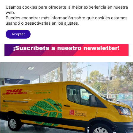
C&A México completa la implementación de su WMS en la nube
Usamos cookies para ofrecerte la mejor experiencia en nuestra
web.
Puedes encontrar más información sobre qué cookies estamos
Menu
B
usando o desactivarlas en los
ajustes
.
Aceptar